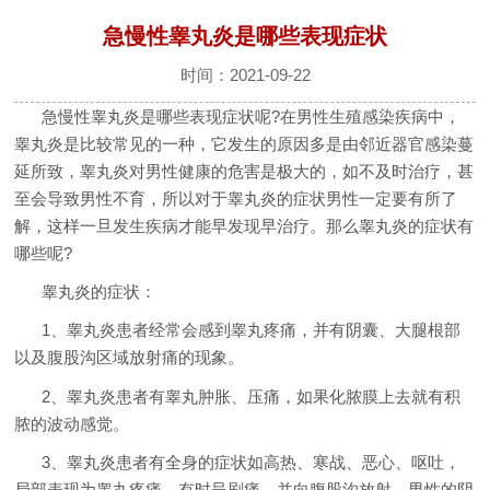
急慢性睾丸炎是哪些表现症状
时间：2021-09-22
急慢性睾丸炎是哪些表现症状呢?在男性生殖感染疾病中，
睾丸炎是比较常见的一种，它发生的原因多是由邻近器官感染蔓
延所致，睾丸炎对男性健康的危害是极大的，如不及时治疗，甚
至会导致男性不育，所以对于睾丸炎的症状男性一定要有所了
解，这样一旦发生疾病才能早发现早治疗。那么睾丸炎的症状有
哪些呢?
睾丸炎的症状：
1、睾丸炎患者经常会感到睾丸疼痛，并有阴囊、大腿根部
以及腹股沟区域放射痛的现象。
2、睾丸炎患者有睾丸肿胀、压痛，如果化脓膜上去就有积
脓的波动感觉。
3、睾丸炎患者有全身的症状如高热、寒战、恶心、呕吐，
局部表现为睾丸疼痛，有时呈剧痛，并向腹股沟放射，男性的阴