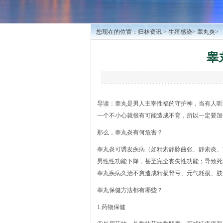
您现在的位置：
归林资讯
>
生殖感染
>
睾丸炎
>
睾
导读：睾丸是男人主宰性福的守护神，当有人听
一个不小心就很有可能造成不育，所以一定要加
那么，睾丸炎有何危害？
睾丸炎可诱发疾病（如精索静脉曲张、静索炎、
男性性功能下降，甚至完全丧失性功能；导致死
睾丸疾病久治不愈造成精损肾亏、元气耗损、肢
睾丸保健方法都有哪些？
1.药物保健