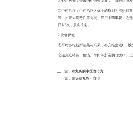
①外用药物：外敷的药物敷阴囊，可减轻疼痛和
②中药治疗：中药治疗大体上的原则为清热解毒
等。如果为病毒性睾丸炎，可用中药银花、连翘
日1-2次，肌肉注射。
2.饮食保健
①平时多吃新鲜蔬菜与瓜果，补充维生素C，以
②避免吃猪蹄、鱼汤、羊肉等所谓的"发物"，
上一篇：
睾丸炎的中医食疗方
下一篇：
警惕睾丸炎不育症