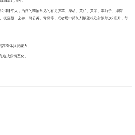
帮助睾丸消肿。
和消肝平火，治疗的药物常见的有龙胆草、柴胡、黄柏、黄芩、车前子、泽泻
、板蓝根、玄参、蒲公英、青黛等，或者用中药制剂板蓝根注射液每次2毫升，每
提高身体抗炎能力。
以免造成病情恶化。