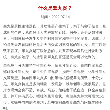
什么是睾丸炎？
时间：2022-07-14
睾丸是男性主性器官，其功能是产生精子，精子与卵子结合，形
成新的个体，从而保证人类种族的延续。另外，还分泌雄性激
素，可刺激精子发生及男性附性器官和副性征的发育。因此，无
论是先天发育障碍还是后天的众多因素引起的睾丸炎，均可以导
致不育症。睾丸炎是可以治愈的，只要发现本病后进行及时系
统、有效的治疗，防止引发睾丸伤害还是完全可以做到的。
睾丸炎可分为非特异性睾丸炎、病毒性睾丸炎、霉菌性睾丸炎、
螺旋体性睾丸炎、寄生虫性睾丸炎、损伤性睾丸炎、化学性睾丸
炎等类型。特异性睾丸炎多由附睾结核侵犯睾丸所致，十分少
见。睾丸炎特点是多为继发，发病急、以单侧睾丸受累居多。临
床表现为全身不适、寒战、高热，如继发于败血症，则全身症状
重，并可伴有恶心、呕吐等肠胃症状。患侧睾丸肿大可增大1-2
倍，胀痛并向同侧腹股沟，若并发附睾炎则睾丸与附睾界限不
明。