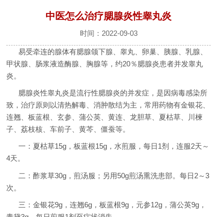
中医怎么治疗腮腺炎性睾丸炎
时间：2022-09-03
易受牵连的腺体有腮腺颌下腺、睾丸、卵巢、胰腺、乳腺、
甲状腺、肠浆液造酶腺、胸腺等，约20％腮腺炎患者并发睾丸
炎。
腮腺炎性睾丸炎是流行性腮腺炎的并发症，是因病毒感染所
致，治疗原则以清热解毒、消肿散结为主，常用药物有金银花、
连翘、板蓝根、玄参、蒲公英、黄连、龙胆草、夏枯草、川楝
子、荔枝核、车前子、黄芩、僵蚕等。
一：夏枯草15g，板蓝根15g，水煎服，每日1剂，连服2天～
4天。
二：酢浆草30g，煎汤服；另用50g煎汤熏洗患部。每日2～3
次。
三：金银花9g，连翘6g，板蓝根9g，元参12g，蒲公英9g，
青黛3g，每日煎服1剂至症状消失。