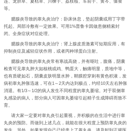
连、龙胆草、夏枯草、川楝子、荔枝核、车前子、黄芩、僵蚕
等。
腮腺炎导致的睾丸炎治疗：卧床休息，垫起阴囊或用丁字带
托起。局部冷敷有一定效果。可用1%普鲁卡因做患侧精索封
闭。全身症状对症处理。
腮腺炎导致的睾丸炎治疗：肾上腺皮质激素可短期应用，有
抑制炎症及减轻症状作用，或者丙种球蛋白注射。
腮腺炎导致的睾丸炎常有寒战高烧，并有呕吐，腹痛，阴囊
检查可见睾丸肿大如核桃或鸡、鸭蛋大，触痛明显，质地中等，
也有质硬如石，阴囊皮肤明显水肿，鞘膜腔穿刺有黄色积液，发
病初睾丸肿胀迅速，可在1～2天内达到极点，约经10天左右肿胀
消退。有1/3～1/2的病人发生不同程度的睾丸萎缩。对于双侧睾
丸感染的病人，部分病人可因睾丸萎缩引起精子生成障碍而致不
育。
请大家一定要对睾丸炎引起重视，并积极的在生活中进行睾
丸炎的预防。而做到上述几点，就能在很大程度上预防睾丸炎的
发生。另外，如果发现自己已经患上了睾丸炎，请及时到正规医