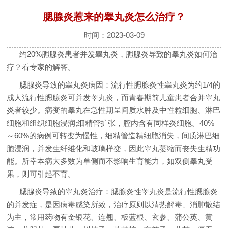
腮腺炎惹来的睾丸炎怎么治疗？
时间：2023-03-09
约20%腮腺炎患者并发睾丸炎，腮腺炎导致的睾丸炎如何治
疗？看专家的解答。
腮腺炎导致的睾丸炎病因：流行性腮腺炎性睾丸炎为约1/4的
成人流行性腮腺炎可并发睾丸炎，而青春期前儿童患者合并睾丸
炎者较少。病变的睾丸在急性期呈间质水肿及中性粒细胞、淋巴
细胞和组织细胞浸润;细精管扩张，腔内含有同样炎细胞。40%
～60%的病例可转变为慢性，细精管造精细胞消失，间质淋巴细
胞浸润，并发生纤维化和玻璃样变，因此睾丸萎缩而丧失生精功
能。所幸本病大多数为单侧而不影响生育能力，如双侧睾丸受
累，则可引起不育。
腮腺炎导致的睾丸炎治疗：腮腺炎性睾丸炎是流行性腮腺炎
的并发症，是因病毒感染所致，治疗原则以清热解毒、消肿散结
为主，常用药物有金银花、连翘、板蓝根、玄参、蒲公英、黄