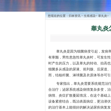
您现在的位置：
归林资讯
>
生殖感染
>
睾丸炎
>
睾丸炎
睾丸炎是因为细菌病变引起，发病率
有寒颤，男性患急性睾丸炎时，可发生性
时产生的压力，以及睾丸的转动、抬高也
细菌多从感染的尿液、前列腺、后尿道、
而，结核杆菌、淋球菌及衣原体等亦可引
专家指出，睾丸炎需要系统规范治
合治疗；泌尿系统感染病情复杂多变，治
病情、炎症扩散蔓延情况，在这个基础上
设备紧密结合，既治表面病症，更治潜伏
的治疗基本上能很好的解决泌尿疾病复发