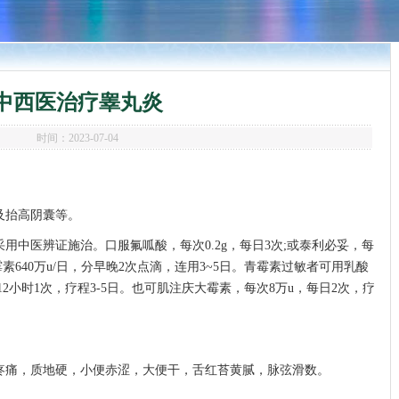
中西医治疗睾丸炎
时间：2023-07-04
及抬高阴囊等。
采用中医辨证施治。口服氟呱酸，每次0.2g，每日3次;或泰利必妥，每
霉素640万u/日，分早晚2次点滴，连用3~5日。青霉素过敏者可用乳酸
12小时1次，疗程3-5日。也可肌注庆大霉素，每次8万u，每日2次，疗
胀疼痛，质地硬，小便赤涩，大便干，舌红苔黄腻，脉弦滑数。