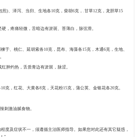
煎)、泽泻、当归、生地各10克，柴胡6克，.甘草12克，龙胆草15
之坚硬，疼痛轻微，舌暗边有淤斑、苔薄白，脉弦滑。
。
楝于、桃仁、延胡索各10克，昆布、海藻各15克，木通6克，生地、
克。
，或红肿灼热，舌质青边有淤斑，脉涩。
0克，红花、大黄各8克，天花粉15克，蒲公英、金银花各20克。
辛辣刺激油腻食物。
的程度及症状不一，须遵循主治医师指导。如果您对此还有其它疑惑，
！”