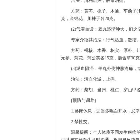
治法：清利湿热，解毒消痈。
方药：黄芩、栀子、木通、车前子(包
克，金银花、川楝于各20克。
(2)气滞血淤：睾丸逐渐肿大，扪
专家介绍其治法：行气活血，散结
方药：橘核、木香、枳实、厚朴、川
元参、菊花、蒲公英各15克，鹿含草30
(3)淤血阻滞：睾丸外伤肿胀疼痛
治法：活血化淤，止痛。
方药：柴胡、当归、桃仁、穿山甲各1
[预防与调养]
1.卧床休息，适当多喝白开水，忌
2.禁性交。
温馨提醒：个人体质不同发生疾病
可以与在线医生及时沟通。祝您早日康复