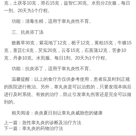
克，土茯苓10克，滑石15克，益智仁30克。水煎分2次服，每日
一剂。20天为1个疗程。
功能：清毒生精，适用于睾丸炎性不育。
三、抗炎添丁汤
败酱草30克，紫花地丁12克，栀子12克，黄柏15克，牛膝15
克，薏苡仁6克，芡实20克，云苓15克，石菖蒲12克，苦参10
克，丹参10克。水煎服。每日1剂。20天为1个疗程。
功能：抗炎添丁，适用于睾丸炎性不育。
温馨提醒：以上的食疗方仅供参考使用，患者应及时到正规
的医院进行救治。另外，睾丸炎是可以治愈的，只要发现本病后
进行及时系统、有效的治疗，防止引发睾丸伤害还是完全可以做
到的。
相关阅读：炎炎夏日别让睾丸炎威胁您的健康
上一篇：
急性睾丸炎的诊断及治疗方法
下一篇：
睾丸炎的药物治疗法