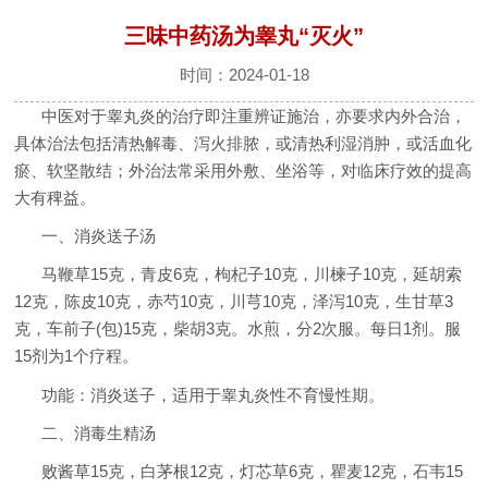
三味中药汤为睾丸“灭火”
时间：2024-01-18
中医对于睾丸炎的治疗即注重辨证施治，亦要求内外合治，
具体治法包括清热解毒、泻火排脓，或清热利湿消肿，或活血化
瘀、软坚散结；外治法常采用外敷、坐浴等，对临床疗效的提高
大有稗益。
一、消炎送子汤
马鞭草15克，青皮6克，枸杞子10克，川楝子10克，延胡索
12克，陈皮10克，赤芍10克，川芎10克，泽泻10克，生甘草3
克，车前子(包)15克，柴胡3克。水煎，分2次服。每日1剂。服
15剂为1个疗程。
功能：消炎送子，适用于睾丸炎性不育慢性期。
二、消毒生精汤
败酱草15克，白茅根12克，灯芯草6克，瞿麦12克，石韦15