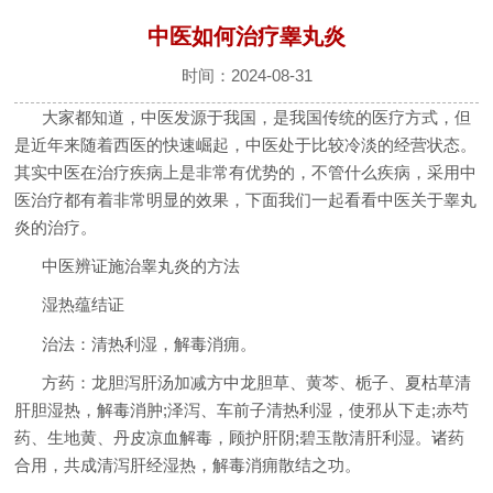
中医如何治疗睾丸炎
时间：2024-08-31
大家都知道，中医发源于我国，是我国传统的医疗方式，但
是近年来随着西医的快速崛起，中医处于比较冷淡的经营状态。
其实中医在治疗疾病上是非常有优势的，不管什么疾病，采用中
医治疗都有着非常明显的效果，下面我们一起看看中医关于睾丸
炎的治疗。
中医辨证施治睾丸炎的方法
湿热蕴结证
治法：清热利湿，解毒消痈。
方药：龙胆泻肝汤加减方中龙胆草、黄芩、栀子、夏枯草清
肝胆湿热，解毒消肿;泽泻、车前子清热利湿，使邪从下走;赤芍
药、生地黄、丹皮凉血解毒，顾护肝阴;碧玉散清肝利湿。诸药
合用，共成清泻肝经湿热，解毒消痈散结之功。