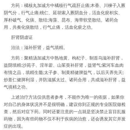
方药：橘核丸加减方中橘核行气疏肝止痛;木香、川楝子入厥
阴气分，行气止痛;桃仁、延胡索入厥阴血分，活血化瘀枳实、
厚朴破气、化痰、散结;海藻、昆布、海带软坚散结。诸药合
用，共奏化痰散结，行气止痛，活血化瘀之功。
肝肾阴虚证
治法：滋补肝肾，益气填精。
方药：聚精汤加减方中熟地黄、枸杞子、制首乌滋补肝肾，
益阴填精;沙苑子、淫羊藿、山茱萸补肝肾，益肾气;紫河车血肉
有情之品，填精生髓;太子参、制黄精健脾益气，以后天养先天;
炒薏仁健脾利湿，并防滋腻太过。诸药合用，共成滋补肝肾，益
气填精之功。
上述治疗方法仅供患者参考，不能作为唯一的依据，如果你
对自己的身体状况并不是很明确，建议你到正规的专业医院做检
查，然后对症下药。同时还要注意的一点就是坚决禁止盲目乱服
药物，因为有些药物不仅不利于疾病的治愈，还会诱发其它并发
症的出现。