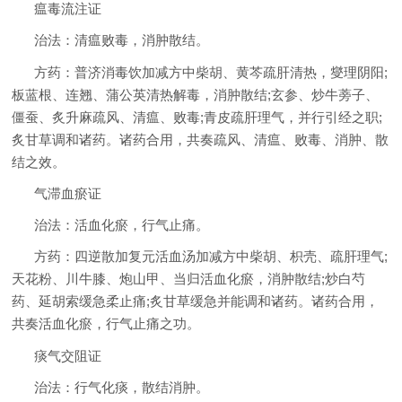
瘟毒流注证
治法：清瘟败毒，消肿散结。
方药：普济消毒饮加减方中柴胡、黄芩疏肝清热，燮理阴阳;
板蓝根、连翘、蒲公英清热解毒，消肿散结;玄参、炒牛蒡子、
僵蚕、炙升麻疏风、清瘟、败毒;青皮疏肝理气，并行引经之职;
炙甘草调和诸药。诸药合用，共奏疏风、清瘟、败毒、消肿、散
结之效。
气滞血瘀证
治法：活血化瘀，行气止痛。
方药：四逆散加复元活血汤加减方中柴胡、枳壳、疏肝理气;
天花粉、川牛膝、炮山甲、当归活血化瘀，消肿散结;炒白芍
药、延胡索缓急柔止痛;炙甘草缓急并能调和诸药。诸药合用，
共奏活血化瘀，行气止痛之功。
痰气交阻证
治法：行气化痰，散结消肿。