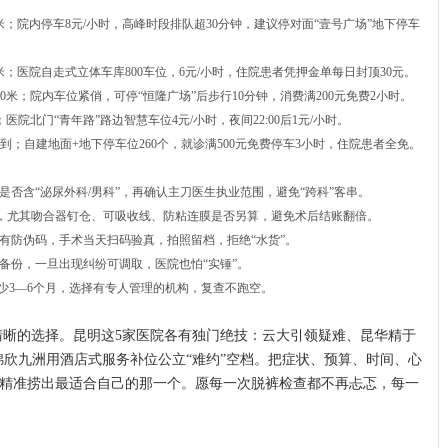
0米；院内停车8元/小时，高峰时段排队超30分钟，建议停对面“壹号广场”地下停车
0米；医院自走式立体车库800车位，6元/小时，住院患者凭押金单每日封顶30元。
00米；院内车位紧俏，可停“恒隆广场”后步行10分钟，消费满200元免费2小时。
；医院北门“青年路”路边智慧车位4元/小时，夜间22:00后1元/小时。
即到；自建地面+地下停车位260个，就诊满500元免费停车3小时，住院患者全免。
否含“泌尿外科/男科”，再确认主刀医生执业范围，避免“跨科”客串。
价”，尤其吻合器钉仓、可吸收线、防粘连膜是否另算，避免术后结账翻倍。
有防伪码，手术当天扫码验真，拍照留档，拒绝“水货”。
备份，一旦出现纠纷可调取，医院也怕“实锤”。
少3—6个月，选择有专人管理的机构，复查不跑空。
清晰的选择。昆明这5家医院各有独门绝技：云大引领疑难、昆华精于
锦欣九洲用酒店式服务补位公立“难约”空档。把症状、预算、时间、心
精准捞出最适合自己的那一个。愿每一次脱裤检查都不再忐忑，每一