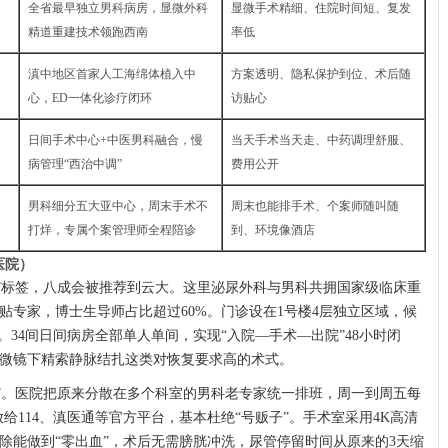
全省最早独立男科病房，显微外科
显微手术精细、住院时间短、复发
精道重建技术领跑西南
率低
滇中地区首家人工海绵体植入中
方案透明、隐私保护到位、术后随
心，ED一体化诊疗闭环
访贴心
日间手术中心+中医男科融合，慢
当天手术当天走、中药调理舒服、
病管理“西治中调”
费用公开
男科细分五大亚中心，周末手术不
周末也能排手术、个案师随叫随
打烊，专属个案管理师全程陪诊
到、环境像酒店
医院）
”标签，八成会被推荐到云大。这里泌尿外科与男科共拥国家级临床重
贴专家，博士生导师占比超过60%。门诊设在1号楼4层独立区域，候
。34间日间病房全部单人单间，实现“入院—手术—出院”48小时闭
微镜下精索静脉结扎这类对恢复要求高的术式。
”。医院把原来分散在多个科室的男科老专家统一排班，周一到周五每
放给114、滇医通等官方平台，基本杜绝“号贩子”。手术室采用4K高清
除能做到“零出血”，术后无需膀胱冲洗，尿管停留时间从原来的3天缩