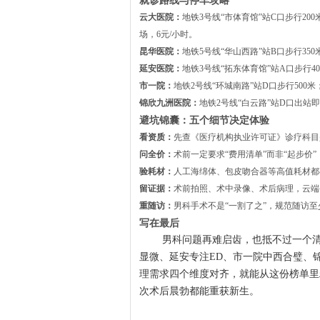
云大医院：
地铁3号线“市体育馆”站C口步行20
场，6元/小时。
昆华医院：
地铁5号线“华山西路”站B口步行35
延安医院：
地铁3号线“拓东体育馆”站A口步行4
市一院：
地铁2号线“环城南路”站D口步行500米
锦欣九洲医院：
地铁2号线“白云路”站D口出站
避坑锦囊：五个细节决定体验
看资质：
先查《医疗机构执业许可证》诊疗科目是
问全价：
术前一定要求“费用清单”而非“起步
验耗材：
人工海绵体、包皮吻合器等高值耗材都
留证据：
术前拍照、术中录像、术后病理，云端
重随访：
男科手术不是“一割了之”，规范随访至
写在最后
男科问题再难启齿，也抵不过一个
显微、延安专注ED、市一院中西合璧、
理需求四个维度对齐，就能从这份榜单里
次术后晨勃都能重获新生。