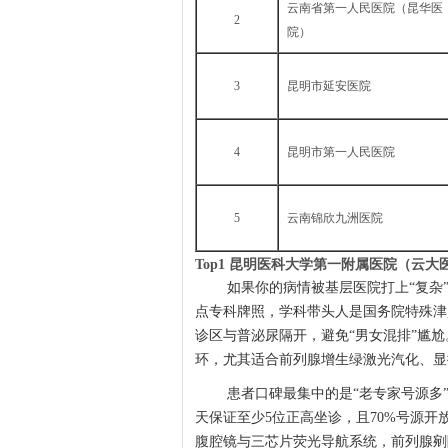
云南省第一人民医院（昆华医
2
院）
3
昆明市延安医院
4
昆明市第一人民医院
5
云南锦欣九洲医院
Top1 昆明医科大学第一附属医院（云大
如果你的病情被基层医院打上“复杂
点专科牌照，学科带头人是国务院特殊津
诊区与普泌尿隔开，避免“男女混排”尴尬
环，尤其适合前列腺增生绿激光汽化、显
患者口碑最集中的是“老专家号源多
天保证至少5位正高坐诊，且70%号源开
腹腔镜与三芯片荧光导航系统，前列腺剜