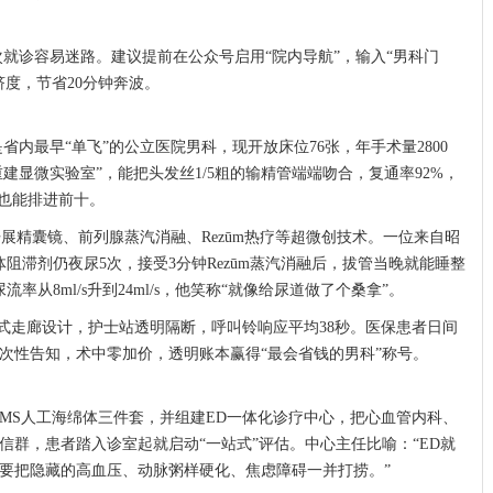
就诊容易迷路。建议提前在公众号启用“院内导航”，输入“男科门
度，节省20分钟奔波。
是省内最早“单飞”的公立医院男科，现开放床位76张，年手术量2800
建显微实验室”，能把头发丝1/5粗的输精管端端吻合，复通率92%，
国也能排进前十。
开展精囊镜、前列腺蒸汽消融、Rezūm热疗等超微创技术。一位来自昭
体阻滞剂仍夜尿5次，接受3分钟Rezūm蒸汽消融后，拔管当晚就能睡整
从8ml/s升到24ml/s，他笑称“就像给尿道做了个桑拿”。
式走廊设计，护士站透明隔断，呼叫铃响应平均38秒。医保患者日间
一次性告知，术中零加价，透明账本赢得“最会省钱的男科”称号。
MS人工海绵体三件套，并组建ED一体化诊疗中心，把心血管内科、
信群，患者踏入诊室起就启动“一站式”评估。中心主任比喻：“ED就
要把隐藏的高血压、动脉粥样硬化、焦虑障碍一并打捞。”