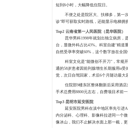
短到8小时，大幅降低住院日。
不便之处是院区大、扶梯多，第一次
诊”即可获取实时路线，还能显示电梯拥挤
Top2 云南省第一人民医院（昆华医院）
昆华男科1998年就划出独立病房，
台，显微外科占比43%。科室自建“精道重
自然受孕率突破60%，这个数字放在全
科室文化是“能微创不开刀”，常规
通的58岁患者因前列腺增生长期服用α受
觉，次日自驾回家，术后6个月随访最大尿流率
住院部9楼东区整体翻新后采用酒店
手术总费用8800元左右，自费项目术前
Top3 昆明市延安医院
延安医院男科在滇中地区率先引进A
内分泌科、心理科、影像科拉进同一个微
像冰山，我们不止解决水面上那一截，更