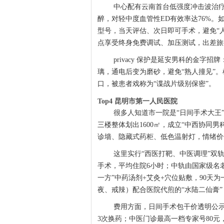
中心配有云南首台低强度冲击波治疗仪
醉，对轻中度血管性ED有效率达76%
型号，当天评估、次日即可手术，避免“人
点享受终身免费调试、加压测试，出差旅
privacy 保护是延安男科的金
璃，通电后变为磨砂，避免“熟人撞见”
口，被患者戏称为“谍战片级别保密”。
Top4 昆明市第一人民医院
很多人知道市一院是“日间手术大王
三楼整体划出1600㎡，成立“中西协同
诊墙、隐藏式药柜、低色温射灯，情绪价
这里实行“西医打靶、中医调理”双
手术，平均住院6小时；中轨由国家级名
一方”中药汤剂+艾灸+穴位贴敷，90天
夜、戒辣）配合医院代煎的“水陆二仙膏”
费用方面，日间手术包干价透明公示
3次换药；中医门诊最高一档专家号80元