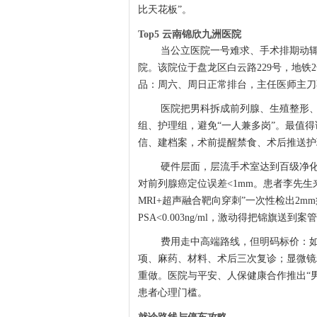
比天花板”。
Top5 云南锦欣九洲医院
当公立医院一号难求、手术排期动
院。该院位于盘龙区白云路229号，地铁
品：周六、周日正常排台，主任医师主刀
医院把男科拆成前列腺、生殖整形
组、护理组，避免“一人兼多岗”。最值
信、建档案，术前提醒禁食、术后推送护
硬件层面，层流手术室达到百级净化标
对前列腺癌定位误差<1mm。患者李先
MRI+超声融合靶向穿刺”一次性检出2
PSA<0.003ng/ml，激动得把锦旗送到
费用走中高端路线，但明码标价：如
项、麻药、材料、术后三次复诊；显微镜精
重做。医院与平安、人保健康合作推出“男
患者心理门槛。
就诊路线与停车攻略