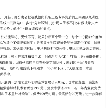
辄一月起，部分患者把视线投向具备三级专科资质的云南锦欣九洲医
2号线白云路站D口步行3分钟即到，把“周末手术不打烊”做成拳头产
不加价，解决“上班族请假难”痛点。
、性功能障碍、男性不育、泌尿肿瘤五个亚中心，每个中心配独立麻醉
得说的是个案管理师制度：患者首次到院即被分配给固定个案师，加微
理视频、30天随访秒回，平均响应时间3分钟，堪比五星级酒店管家。
准，可执行肾移植级手术；影像科引入GE 1.5T磁共振+光谱分析，
生来自曲靖，因前列腺癌早期在外院穿刺阴性，来到这里做“多参数
mm病灶，随即行腹腔镜下根治术，48小时下床，7天拔尿管，术后
案管师手中。
开展的一次性包皮环切吻合术套餐价2680元，含术前凝血、感染四
索静脉结扎术套餐价7980元，复发率承诺<1%，若一年内复发免费
科手术意外补偿险”，保费199元封顶，最高赔付20万元，进一步降低