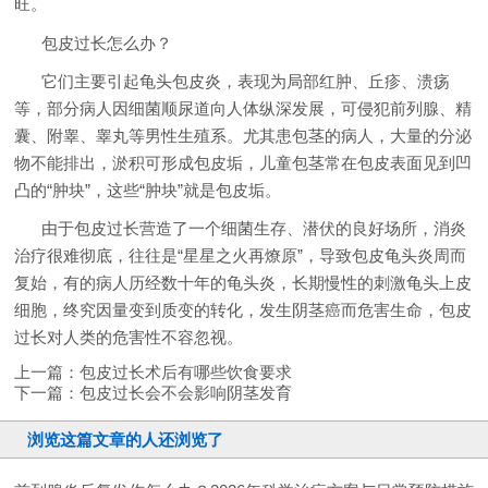
旺。
包皮过长怎么办？
它们主要引起龟头包皮炎，表现为局部红肿、丘疹、溃疡
等，部分病人因细菌顺尿道向人体纵深发展，可侵犯前列腺、精
囊、附睾、睾丸等男性生殖系。尤其患包茎的病人，大量的分泌
物不能排出，淤积可形成包皮垢，儿童包茎常在包皮表面见到凹
凸的“肿块”，这些“肿块”就是包皮垢。
由于包皮过长营造了一个细菌生存、潜伏的良好场所，消炎
治疗很难彻底，往往是“星星之火再燎原”，导致包皮龟头炎周而
复始，有的病人历经数十年的龟头炎，长期慢性的刺激龟头上皮
细胞，终究因量变到质变的转化，发生阴茎癌而危害生命，包皮
过长对人类的危害性不容忽视。
上一篇：
包皮过长术后有哪些饮食要求
下一篇：
包皮过长会不会影响阴茎发育
浏览这篇文章的人还浏览了