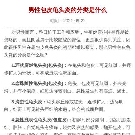
男性包皮龟头炎的分类是什么
时间：2021-09-22
对男性而言，整日忙于工作和应酬，生殖健康往往是容易被
忽略的，而且阴茎属于比较隐秘的部位，更是很少得到关注，因
此很多男性在患包皮龟头炎的初期都难以察觉，那么男性包皮龟
头炎的分类是什么呢?
1.环状腐烂龟头炎(包头炎)：
在龟头和包皮上可见红斑，并逐
步扩大为环状，可构成浅表性溃疡面。
2.念珠菌性龟头炎(包皮炎)：
龟头、包皮可见红斑，外表光
滑，并有小疱疹，红斑边际较明白。急性发生时有腐烂、渗出。
3.滴虫性龟头炎：
龟头起丘疹或红斑，逐步扩大，边际明
白，红斑上可见针头巨细的水疱，终会构成腐烂面。
4.急性浅表性龟头炎(包皮炎)：
初起时部分湿润，阴茎肌肤发
红、肿胀，自觉龟头有瘙痒，烧灼及发热的感受，翻开包皮，可
见包皮内面和龟头充血、腐烂、有渗液乃至出血，继发感染后可