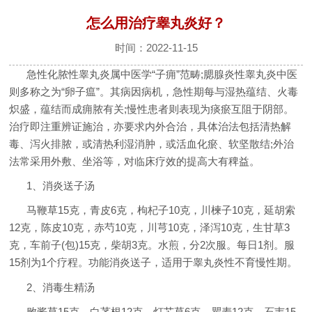
怎么用治疗睾丸炎好？
时间：2022-11-15
急性化脓性睾丸炎属中医学“子痈”范畴;腮腺炎性睾丸炎中医
则多称之为“卵子瘟”。其病因病机，急性期每与湿热蕴结、火毒
炽盛，蕴结而成痈脓有关;慢性患者则表现为痰瘀互阻于阴部。
治疗即注重辨证施治，亦要求内外合治，具体治法包括清热解
毒、泻火排脓，或清热利湿消肿，或活血化瘀、软坚散结;外治
法常采用外敷、坐浴等，对临床疗效的提高大有稗益。
1、消炎送子汤
马鞭草15克，青皮6克，枸杞子10克，川楝子10克，延胡索
12克，陈皮10克，赤芍10克，川芎10克，泽泻10克，生甘草3
克，车前子(包)15克，柴胡3克。水煎，分2次服。每日1剂。服
15剂为1个疗程。功能消炎送子，适用于睾丸炎性不育慢性期。
2、消毒生精汤
败酱草15克，白茅根12克，灯芯草6克，瞿麦12克，石韦15