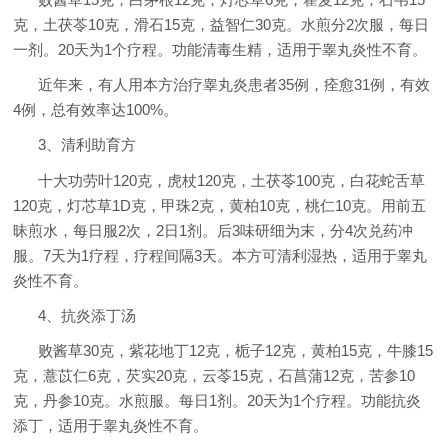
克，土茯苓10克，滑石15克，益智仁30克。水煎分2次服，每日
一剂。20天为1个疗程。功能清毒生精，适用于睾丸炎性不育。
近年来，有人用本方治疗睾丸炎患者35例，痊愈31例，有效
4例，总有效率达100%。
3、清利助育方
十大功劳叶120克，虎杖120克，土茯苓100克，白花蛇舌草
120克，灯芯草1D克，甲珠2克，黄柏10克，桃仁10克。用前五
昧煎水，每日服2次，2日1剂。后3味研细为末，分4次兑药冲
服。7天为1疗程，疗程间隔3天。本方可清利湿热，适用于睾丸
炎性不育。
4、抗炎添丁汤
败酱草30克，紫花地丁12克，栀子12克，黄柏15克，牛膝15
克，薏苡仁6克，芡实20克，云苓15克，石菖蒲12克，苦参10
克，丹参10克。水煎服。每日1剂。20天为1个疗程。功能抗炎
添丁，适用于睾丸炎性不育。