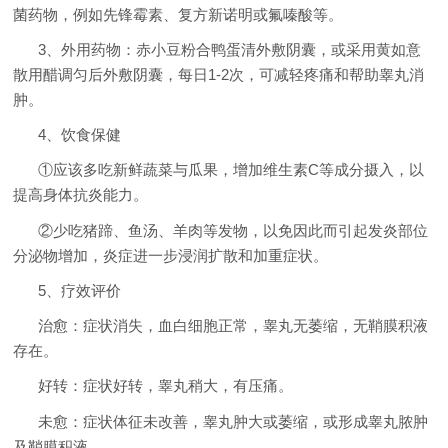
菌药物，例如先锋霉素、复方新诺明或氟嗪酸等。
3、外用药物：赤小豆粉合鸭蛋清外敷阴囊，或采用黄如意
散用醋调匀后外敷阴囊，每日1-2次，可减轻疼痛和帮助睾丸消
肿。
4、饮食保健
①应该多吃新鲜蔬菜与瓜果，增加维生素C等成分摄入，以
提高身体抗炎能力。
②少吃猪蹄、鱼汤、羊肉等发物，以免因此而引起发炎部位
分泌物增加，炎症进一步浸润扩散和加重症状。
5、疗效评价
治愈：症状消失，血白细胞正常，睾丸无萎缩，无鞘膜积液
存在。
好转：症状好转，睾丸稍大，有压痛。
未愈：症状体征未改善，睾丸肿大或萎缩，或形成睾丸脓肿
及鞘膜积液。