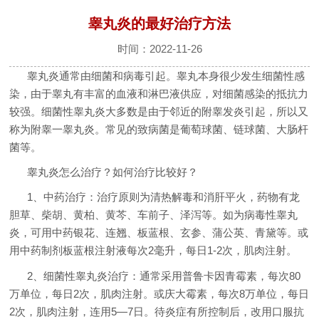
睾丸炎的最好治疗方法
时间：2022-11-26
睾丸炎通常由细菌和病毒引起。睾丸本身很少发生细菌性感
染，由于睾丸有丰富的血液和淋巴液供应，对细菌感染的抵抗力
较强。细菌性睾丸炎大多数是由于邻近的附睾发炎引起，所以又
称为附睾一睾丸炎。常见的致病菌是葡萄球菌、链球菌、大肠杆
菌等。
睾丸炎怎么治疗？如何治疗比较好？
1、中药治疗：治疗原则为清热解毒和消肝平火，药物有龙
胆草、柴胡、黄柏、黄芩、车前子、泽泻等。如为病毒性睾丸
炎，可用中药银花、连翘、板蓝根、玄参、蒲公英、青黛等。或
用中药制剂板蓝根注射液每次2毫升，每日1-2次，肌肉注射。
2、细菌性睾丸炎治疗：通常采用普鲁卡因青霉素，每次80
万单位，每日2次，肌肉注射。或庆大霉素，每次8万单位，每日
2次，肌肉注射，连用5—7日。待炎症有所控制后，改用口服抗