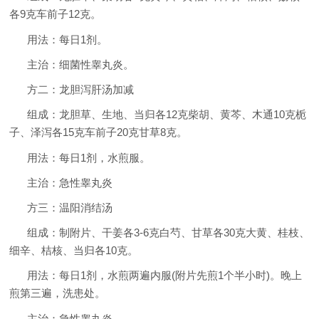
各9克车前子12克。
用法：每日1剂。
主治：细菌性睾丸炎。
方二：龙胆泻肝汤加减
组成：龙胆草、生地、当归各12克柴胡、黄芩、木通10克栀
子、泽泻各15克车前子20克甘草8克。
用法：每日1剂，水煎服。
主治：急性睾丸炎
方三：温阳消结汤
组成：制附片、干姜各3-6克白芍、甘草各30克大黄、桂枝、
细辛、桔核、当归各10克。
用法：每日1剂，水煎两遍内服(附片先煎1个半小时)。晚上
煎第三遍，洗患处。
主治：急性睾丸炎。