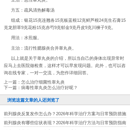
方五：疏风清热解毒汤
组成：银花15克连翘各15克板蓝根12克鲜芦根24克生石膏15
克龙胆草9克花粉15克赤芍9克郁金9克丹皮9克川楝子9克。
用法：水煎服。
主治：流行性腮腺炎合并睾丸炎。
以上就是关于睾丸炎的介绍，所以当自己的身体出现异常时
应马上去医院做检查，这样才可以早发现问题。此外，也可以咨
询在线专家，一对一交流，为您作详细回答。
上一篇：
怎么治疗细菌性睾丸炎
下一篇：
病毒性睾丸炎怎么治疗好呢？
浏览这篇文章的人还浏览了
前列腺炎反复发作怎么办？2026年科学治疗方案与日常预防措施
前列腺炎有哪些症状表现？2026年科学治疗方法与日常预防指南