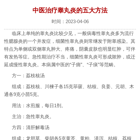
中医治疗睾丸炎的五大方法
时间：2023-04-06
临床上单纯的睾丸炎比较少见，一般病毒性睾丸炎多为流行
性腮腺炎的一个并发症，细菌性睾丸炎则常继发于附睾感染。其
特点为单侧或双侧睾丸肿大、疼痛，阴囊皮肤也明显红肿，可伴
有发热等症。急性期治疗不当，细菌性睾丸炎可形成脓肿，或迁
延成慢性睾丸炎。本病属中医的“子痈”、“子痰”等范畴。
方一：荔枝核汤
组成：荔枝核、川楝子各15克荜菝、桔核、良姜、元胡、木
通各9克小茴5克。
用法：水煎服，每日1剂。
主治：急性睾丸炎。
方四：清肝解毒汤
组成：龙胆草、柴胡各5克黄芩、黄柏、泽泻、桔核、荔核