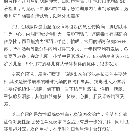
腺炎性的还可查到腮腺肿大。白细胞增高，中性粒细胞增高;尿
液检查，可见镜下血尿和白血球，急性期尿内可查到致病菌，必
要时可作梅毒血清试验，以除外梅毒瘤。
流行性腮腺炎是由腮腺炎病毒引起的急性传染病，腮腺以耳
垂为中心，向周围弥漫性肿大，俗称"痄腮"。该病毒具有很高的
传染性，而且抵抗力很弱，怕热、怕晒，常用的消毒剂如2%来
苏，75%酒精等数分钟内均可将其杀灭。一年四季均有发病，冬
春两季较多，在幼儿园、小学中易形成流行。85%的患者为5~15
岁的儿童，9个月前的婴儿有从母体获得的抗体，很少发病。
专家介绍说，患者打喷嚏、咳嗽出来的飞沫是传染的主要途
径;其次是被带病毒的唾沫污染的食物和餐具。病毒进入人体后
主要侵犯腺体--腮腺、颌下腺、舌下腺等唾液腺、性腺、胰腺、
甲状腺及泪腺，其他脏器如脑、脑膜、心肌、肝及肾等均可受
累。
以上介绍的是急性腮腺炎性睾丸炎该怎么治疗，希望本文能
让你对急性腮腺炎性睾丸炎该怎么治疗有进一步的了解，同时也
能引起对睾丸炎的重视，在平时的日常生活中做好预防。