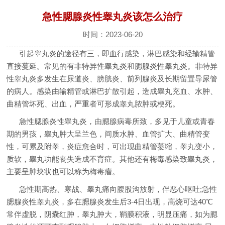
急性腮腺炎性睾丸炎该怎么治疗
时间：2023-06-20
引起睾丸炎的途径有三，即血行感染，淋巴感染和经输精管
直接蔓延。常见的有非特异性睾丸炎和腮腺炎性睾丸炎。非特异
性睾丸炎多发生在尿道炎、膀胱炎、前列腺炎及长期留置导尿管
的病人。感染由输精管或淋巴扩散引起，造成睾丸充血、水肿、
曲精管坏死、出血，严重者可形成睾丸脓肿或梗死。
急性腮腺炎性睾丸炎，由腮腺病毒所致，多见于儿童或青春
期的男孩，睾丸肿大呈兰色，间质水肿、血管扩大、曲精管变
性，可累及附睾，炎症愈合时，可出现曲精管萎缩，睾丸变小，
质软，睾丸功能丧失造成不育症。其他还有梅毒感染致睾丸炎，
主要呈肿块状也可以称为梅毒瘤。
急性期高热、寒战、睾丸痛向腹股沟放射，伴恶心呕吐;急性
腮腺炎性睾丸炎，多在腮腺炎发生后3-4日出现，高烧可达40℃
常伴虚脱，阴囊红肿，睾丸肿大，鞘膜积液，明显压痛，如为腮