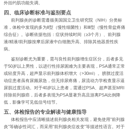
外括约肌功能失调。
四、临床诊断标准与鉴别要点
前列腺炎的诊断需遵循美国国立卫生研究院（NIH）分类标
准，体检中发现的多为Ⅱ型（慢性细菌性）和Ⅲ型（慢性骨盆疼痛
综合征）。诊断依据包括：症状持续时间（≥3个月）、前列腺
液/精液/前列腺按摩后尿液中白细胞升高、排除其他器质性疾
病。
鉴别诊断尤为重要，需与良性前列腺增生症区分，后者多见
于50岁以上男性，以进行性排尿困难为主要表现，PSA通常正常
或轻度升高，超声显示前列腺体积增大（>30ml）。膀胱过度活
动症患者虽有尿频尿急，但无排尿疼痛，尿流动力学检查显示逼
尿肌过度活动。对于40岁以上患者，需通过PSA、超声甚至MRI
排除前列腺癌，后者多表现为PSA显著升高且游离PSA比例降
低，影像学可见低信号结节。
五、体检报告的专业解读与健康指导
体检报告中应清晰描述前列腺炎相关发现，避免使用"前列腺
炎"等确诊性词汇，而采用"前列腺炎症改变"等描述性语言。对于