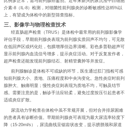
比例多正常，需与前列腺癌鉴别。近年来新兴的尿沉渣中白细胞
介素-8（IL-8）检测，对细菌性前列腺炎的诊断敏感性达85%以
上，有望成为体检中的新型筛查指标。
三、影像学与物理检查技术
经直肠超声检查（TRUS）是体检中最常用的前列腺影像学
评估手段，早期前列腺炎表现为前列腺实质回声不均匀，可见散
在低回声区或钙化灶，包膜增厚但边界清晰。彩色多普勒超声可
显示前列腺内血流信号增多，提示炎症活动。对于反复发作者，
超声检查还能发现前列腺结石、射精管囊肿等并发症。
前列腺触诊是体检不可或缺的环节，医生通过肛门指检可感
知前列腺大小、质地、压痛程度和中央沟变化。急性炎症时前列
腺肿大、触痛明显；慢性炎症则表现为质地不均，可触及结节
感。需要注意的是，触诊手法应轻柔，避免过度按压引起患者不
适或炎症扩散。
尿流动力学检查在体检中虽不常规开展，但对合并排尿困难
的患者具有诊断价值。早期前列腺炎可表现为最大尿流率轻度下
降（15-20ml/s），尿流曲线呈锯齿状改变，提示膀胱颈和尿道