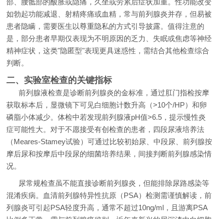
部、腰骶部的酸胀或隐痛，久坐或劳累后症状加重。性功能改变
如勃起功能减退、射精疼痛或血精，常与前列腺炎并存，但易被
患者隐瞒，需要医生以尊重隐私的方式引导披露。值得注意的
是，部分患者早期仅表现为不明原因的乏力、失眠或焦虑等神经
精神症状，这类"隐匿型"表现更具迷惑性，需结合其他检查综合
判断。
二、实验室检查的关键指标
前列腺液检查是诊断前列腺炎的金标准，通过肛门指检按摩
获取标本后，显微镜下可见白细胞计数升高（>10个/HP）和卵
磷脂小体减少。体检中若发现前列腺液pH值>6.5，提示慢性炎
症可能性大。对于不愿接受有创检查的患者，四段尿液培养法
（Meares-Stamey试验）可通过比较初始尿、中段尿、前列腺按
摩后尿和按摩后中段尿的细菌培养结果，间接判断前列腺感染情
况。
尿常规检查虽不能直接诊断前列腺炎，但能排除尿路感染等
混淆疾病。血清前列腺特异性抗原（PSA）检测需谨慎解读，前
列腺炎可引起PSA轻度升高，通常不超过10ng/ml，且游离PSA