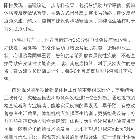
阳性发现，需建议进一步专科检查，包括尿流动力学评估、病原
体培养及药敏试验等。生活方式指导应贯穿报告始终，建议患者
避免久坐、憋尿，控制辛辣饮食和酒精摄入，规律性生活有助于
前列腺液引流。
运动处方方面，推荐每周进行150分钟中等强度有氧运动，
如快走、游泳等，凯格尔运动可增强盆底肌功能，缓解排尿症
状。心理疏导同样重要，告知患者前列腺炎属良性疾病，不会直
接导致癌变或性功能丧失，减轻其焦虑情绪。对于反复发作的患
者，建议建立长期随访计划，每3-6个月复查前列腺液和超声检
查。
前列腺炎的早期诊断是体检工作的重要组成部分，需要结合
症状评估、实验室检查和影像学发现进行综合判断。通过规范的
检查流程和专业解读，能够实现疾病的早发现、早干预，有效改
善患者生活质量。体检机构应加强医生培训，更新检测设备，将
前列腺炎筛查纳入男性健康管理体系，为男性泌尿系统健康保驾
护航。随着分子诊断技术的发展，未来有望通过尿液microRNA
检测等无创手段，实现前列腺炎的超早期筛查，进一步提升体检