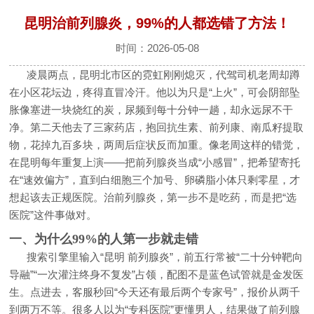
昆明治前列腺炎，99%的人都选错了方法！
时间：2026-05-08
凌晨两点，昆明北市区的霓虹刚刚熄灭，代驾司机老周却蹲
在小区花坛边，疼得直冒冷汗。他以为只是“上火”，可会阴部坠
胀像塞进一块烧红的炭，尿频到每十分钟一趟，却永远尿不干
净。第二天他去了三家药店，抱回抗生素、前列康、南瓜籽提取
物，花掉九百多块，两周后症状反而加重。像老周这样的错觉，
在昆明每年重复上演——把前列腺炎当成“小感冒”，把希望寄托
在“速效偏方”，直到白细胞三个加号、卵磷脂小体只剩零星，才
想起该去正规医院。治前列腺炎，第一步不是吃药，而是把“选
医院”这件事做对。
一、为什么99%的人第一步就走错
搜索引擎里输入“昆明 前列腺炎”，前五行常被“二十分钟靶向
导融”“一次灌注终身不复发”占领，配图不是蓝色试管就是金发医
生。点进去，客服秒回“今天还有最后两个专家号”，报价从两千
到两万不等。很多人以为“专科医院”更懂男人，结果做了前列腺