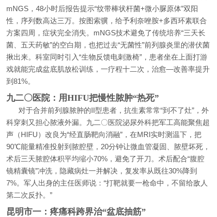
mNGS，48小时后报告提示“纹带棒状杆菌+微小脲原体”双阳
性，序列数高达三万。按图索骥，给予利奈唑胺+多西环素联合
方案四周，症状完全消失。mNGS技术避免了传统培养“三天长
菌、五天药敏”的空白期，也把过去“无菌性”前列腺炎里的潜伏菌
揪出来。科室同时引入“生物反馈电刺激椅”，患者坐在上面打游
戏就能完成盆底肌放松训练，一疗程十二次，治愈—改善率提升
到81%。
九二〇医院：用HIFU把慢性脓肿“热死”
对于合并前列腺脓肿的II型患者，抗生素常常“到不了灶”，外
科穿刺又担心脓液外漏。九二〇医院泌尿外科把军工高能聚焦超
声（HIFU）改良为“经直肠靶向消融”，在MRI实时测温下，把
90℃能量精准投射到脓腔壁，20分钟让微血管凝固、脓壁坏死，
术后三天脓腔体积平均缩小70%，避免了开刀。术后配合“腹腔
镜精囊镜”冲洗，隐藏病灶一并解决，复发率从既往30%降到
7%。军人出身的主任医师说：“打靶就要一枪命中，不留给敌人
第二次反扑。”
昆明市一：疼痛科跨界治“盆底抽筋”