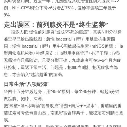
实时调整用药。过去一年，九洲医院共收治慢性前列腺炎1472
例，NIH-CPSI评分下降≥6分者占76%，复诊率连续三年低于
9%。
走出误区：前列腺炎不是“终生监禁”
很多人把“慢性前列腺炎”当成“不死的癌症”，其实NIH分型标
准里早已给出路线图：急性 bacterial（I型）用足量抗生素四
周；慢性 bacterial（II型）用4–6周敏感抗生素+mNGS追踪；IIIa
型用盆底肌松弛+神经调节；IIIb型用疼痛管理+心理干预；IV型
无需治疗只需随访。只要分型正确，九成患者可在3–6个月内症
状控制，重返正常生活。问题是，把IIIb当II型、把无症状当隐
患，才会陷入“越治越重”的漩涡。
日常生活“八项纪律”
坐四十五分钟必起身，用“45-5”原则：每坐45分钟，站起5分钟
做踮脚、抱膝、深蹲。
把“辣椒+酒+冰啤酒”套餐改成“番茄+南瓜子+温水”，番茄里的番
茄红素可降低氧自由基，南瓜籽富含锌离子，能稳定前列腺细胞
膜。
夜里十二点之前入睡，睡眠不足会降低褪黑素，升高IL-6炎症因