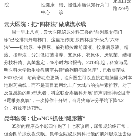
龙区白云
院
性健康
馈、慢性疼痛认知行为门
路229号
中心
诊
云大医院：把“四杯法”做成流水线
周一早上八点，云大医院泌尿外科三楼的“前列腺专病门
诊”已经排到外电梯口。这里把传统“尿四杯法”升级为“六杯
法”——初始尿、中段尿、前列腺按摩前尿液、按摩后尿液、精
液、按摩液，分别做细菌培养、支原体、衣原体、厌氧菌、结核
分枝杆菌、真菌鉴定，48小时内出报告。2019年起，科室与昆
明医科大学微生物教研室共建“前列腺病原体库”，已收集菌株
8600余例，耐药谱动态更新，临床医生可以直接在电脑里比对本
地耐药曲线，而不是盲目套用北上广大城市的抗生素推荐。对于
反复感染的IIIb型患者，科室联合疼痛科开展“超声阴部神经阻滞
+尾椎旁臭氧”，一次操作十分钟，当月疼痛评分平均下降4.2
分，有效率达78%。
昆华医院：让mNGS抓住“隐形菌”
35岁的程序员小彭四年跑了十七家诊所，尿常规始终正常，
但会阴坠胀夜夜失眠。昆华医院泌尿男科把他的前列腺液送去做