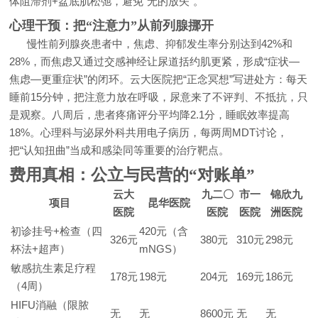
体阻滞剂+盆底肌松弛，避免“无的放矢”。
心理干预：把“注意力”从前列腺挪开
慢性前列腺炎患者中，焦虑、抑郁发生率分别达到42%和
28%，而焦虑又通过交感神经让尿道括约肌更紧，形成“症状—
焦虑—更重症状”的闭环。云大医院把“正念冥想”写进处方：每天
睡前15分钟，把注意力放在呼吸，尿意来了不评判、不抵抗，只
是观察。八周后，患者疼痛评分平均降2.1分，睡眠效率提高
18%。心理科与泌尿外科共用电子病历，每两周MDT讨论，
把“认知扭曲”当成和感染同等重要的治疗靶点。
费用真相：公立与民营的“对账单”
云大
九二〇
市一
锦欣九
项目
昆华医院
医院
医院
医院
洲医院
初诊挂号+检查（四
420元（含
326元
380元
310元
298元
杯法+超声）
mNGS）
敏感抗生素足疗程
178元
198元
204元
169元
186元
（4周）
HIFU消融（限脓
无
无
8600元
无
无