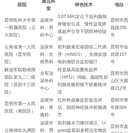
重点科
医院
特色技术
地址
室
3.0T MRI定位下前列腺脓
昆明医科大学第
泌尿外
昆明市西
肿微创引流、慢性盆底疼
一附属医院（云
科、男
昌路295
痛超声引导下阴部神经阻
大医院）
科中心
号
滞
云南省第一人民
泌尿外
前列腺液宏基因组二代测
昆明市金
医院（昆华医
科、生
序（mNGS）、生物反馈
碧路157
院）
殖男科
电刺激联合盆腔磁疗
号
解放军联勤保障
经直肠高能聚焦超声
全军泌
昆明市西
部队第九二〇医
（HIFU）消融、顽固性前
尿外科
山区大观
院（原四十三医
列腺炎腹腔镜下精囊镜冲
中心
路212号
院）
洗
泌尿外
红外热成像盆腔血流评
昆明市青
昆明市第一人民
科、疼
估、阴部神经脉冲射频调
年路504
医院（南院区）
痛科
节
号
泌尿外
前列腺水刀微控灌注、U-
昆明市盘
云南锦欣九洲医
科、男
point盆底肌多靶点生物反