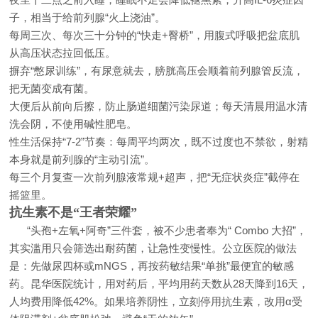
子，相当于给前列腺“火上浇油”。
每周三次、每次三十分钟的“快走+臀桥”，用腹式呼吸把盆底肌
从高压状态拉回低压。
摒弃“憋尿训练”，有尿意就去，膀胱高压会顺着前列腺管反流，
把无菌变成有菌。
大便后从前向后擦，防止肠道细菌污染尿道；每天清晨用温水清
洗会阴，不使用碱性肥皂。
性生活保持“7-2”节奏：每周平均两次，既不过度也不禁欲，射精
本身就是前列腺的“主动引流”。
每三个月复查一次前列腺液常规+超声，把“无症状炎症”截停在
摇篮里。
抗生素不是“王者荣耀”
“头孢+左氧+阿奇”三件套，被不少患者奉为“ Combo 大招”，
其实滥用只会筛选出耐药菌，让急性变慢性。公立医院的做法
是：先做尿四杯或mNGS，再按药敏结果“单挑”最便宜的敏感
药。昆华医院统计，用对药后，平均用药天数从28天降到16天，
人均费用降低42%。如果培养阴性，立刻停用抗生素，改用α受