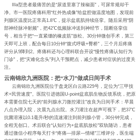
IIIa型患者最痛苦的是“尿道里塞了辣椒面”，可尿常规却干
净。市一医院疼痛科用“红外热成像”给盆腔做温度地图，发现前
列腺区温度比正常高1.8℃，提示盆底肌持续痉挛。随后采用“阴
部神经脉冲射频”，把42℃低频脉冲送到神经节，阻断痉挛信
号，相当于把“一直紧绷的橡皮筋”放松。30分钟微创手术，第三
天即可上班，配合每日10分钟“腹式呼吸+臀桥”，三个月后疼痛
评分从9降到2。疼痛科还与心理科联合开设“慢性疼痛认知行为
门诊”，把“灾难化念头”列入干预靶点，减少患者对症状的过度关
注。
云南锦欣九洲医院：把“水刀”做成日间手术
云南锦欣九洲医院位于盘龙区白云路229号，定位为“三甲技
术+民营速度”。医院引进德国U-point盆底肌生物反馈系统，把原
本需要住院七天的“前列腺水刀微控灌注”改良为日间手术：早晨
八点办理入院，次晨九点出院。水刀灌注在超声可视下，把37℃
抗菌溶液以0.1毫升/秒的流速灌注到前列腺小管，30分钟完成，
全程无创口。术后联合“认知行为+盆底肌放松”双轨随访，患者
通过微信小程序每天打卡“疼痛—排尿—情绪”三维评分，医生端