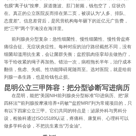
包膜“离子钛”按摩、尿道微波、肛门射频，钱包空了，症状仍
在。真正的公立医院反而排在第二页，被误认为“人多、排队、
态度差”。信息差背后，是民营机构每年砸下的近亿元广告费，
把“三甲”两个字淹没在海洋里。
前列腺炎分型复杂：急性细菌性、慢性细菌性、慢性骨盆疼
痛综合征、无症状炎症性。每种对应的治疗路径截然不同，没有
细菌却滥用抗生素，会让菌群失衡；盆腔肌肉痉挛却去做热疗，
等于给收紧的绳子再加热。错治一次，病程拖长半年，治疗成本
翻倍，焦虑、失眠、性功能障碍尾随而至。选对医院，就是给前
列腺一条生路，也是给钱包止损。
昆明公立三甲阵容：把分型诊断写进病历
在昆明，能把“美国NIH前列腺炎分型标准”印进病历、把“尿
四杯法”“前列腺按摩液培养+药敏”“盆腔MRI”列为常规项目的，只
有以下四家公立三甲。它们共同的特点是：泌尿外科与男科分
设，检验科通过ISO15189认证，疼痛科、康复科、心理科可以
做多学科会诊，不把抗生素当“万金油”。