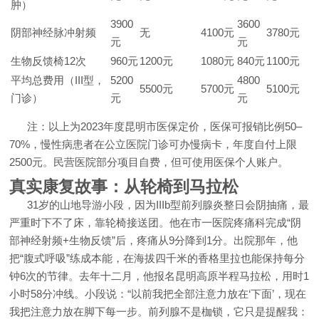
肿）
3900
3600
阴部神经脉冲射频
无
4100元
3780元
元
元
生物反馈椅12次
960元
1200元
1080元
840元
1100元
平均总费用（III型，
5200
4800
5500元
5700元
5100元
门诊）
元
元
注：以上为2023年度昆明市医保定价，医保可报销比例50–
70%，慢性病患者在公立医院门诊可办慢病卡，年度自付上限
2500元。民营医院部分项目自费，但可使用医保个人账户。
真实康复故事：从轮椅到马拉松
31岁的山地导游小段，因为IIIb型前列腺炎整日会阴抽痛，最
严重时下不了床，靠轮椅接送团。他在市一医院疼痛科完成“阴
部神经射频+生物反馈”后，疼痛从9分降到1分。出院那年，他
把“腹式呼吸”练成本能，在海拔四千米的香格里拉也能保持每分
钟6次的节律。去年十二月，他报名昆明高原半程马拉松，用时1
小时58分冲线。小段说：“以前我把全部注意力放在‘下面’，现在
我把注意力放在脚下每一步。前列腺不是枷锁，它只是提醒我：