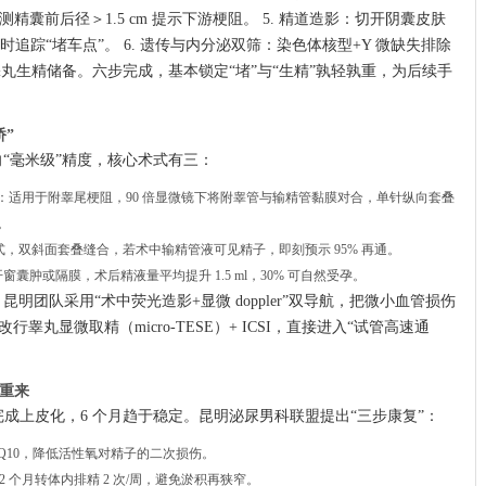
囊前后径＞1.5 cm 提示下游梗阻。 5. 精道造影：切开阴囊皮肤
实时追踪“堵车点”。 6. 遗传与内分泌双筛：染色体核型+Y 微缺失排除
睾丸生精储备。六步完成，基本锁定“堵”与“生精”孰轻孰重，为后续手
桥”
“毫米级”精度，核心术式有三：
my，VE）：适用于附睾尾梗阻，90 倍显微镜下将附睾管与输精管黏膜对合，单针纵向套叠
。
，双斜面套叠缝合，若术中输精管液可见精子，即刻预示 95% 再通。
囊肿或隔膜，术后精液量平均提升 1.5 ml，30% 可自然受孕。
明团队采用“术中荧光造影+显微 doppler”双导航，把微小血管损伤
睾丸显微取精（micro-TESE）+ ICSI，直接进入“试管高速通
土重来
完成上皮化，6 个月趋于稳定。昆明泌尿男科联盟提出“三步康复”：
 Q10，降低活性氧对精子的二次损伤。
 2 个月转体内排精 2 次/周，避免淤积再狭窄。