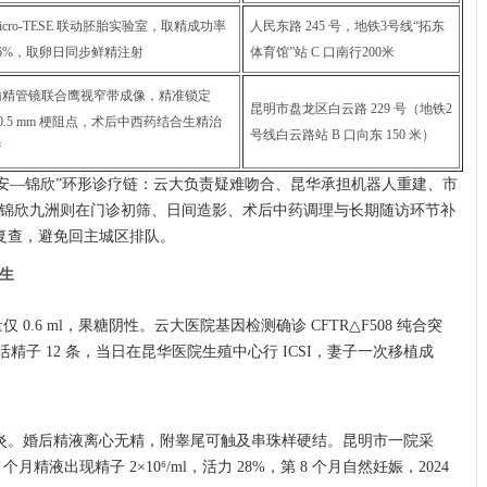
icro-TESE 联动胚胎实验室，取精成功率
人民东路 245 号，地铁3号线“拓东
56%，取卵日同步鲜精注射
体育馆”站 C 口南行200米
输精管镜联合鹰视窄带成像，精准锁定
昆明市盘龙区白云路 229 号（地铁2
0.5 mm 梗阻点，术后中西药结合生精治
号线白云路站 B 口向东 150 米）
疗
安—锦欣”环形诊疗链：云大负责疑难吻合、昆华承担机器人重建、市
锦欣九洲则在门诊初筛、日间造影、术后中药调理与长期随访环节补
声复查，避免回主城区排队。
生
0.6 ml，果糖阴性。云大医院基因检测确诊 CFTR△F508 纯合突
 获活精子 12 条，当日在昆华医院生殖中心行 ICSI，妻子一次移植成
睾丸炎。婚后精液离心无精，附睾尾可触及串珠样硬结。昆明市一院采
月精液出现精子 2×10⁶/ml，活力 28%，第 8 个月自然妊娠，2024