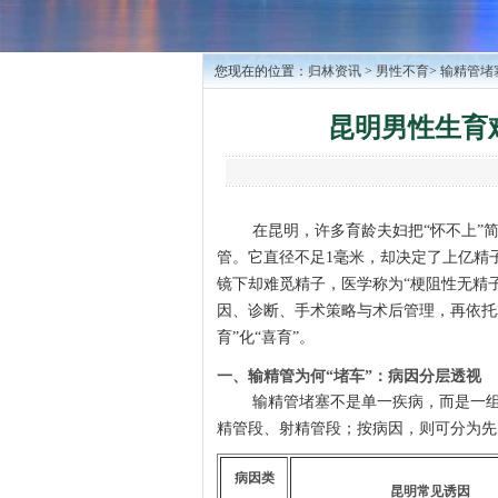
您现在的位置：
归林资讯
>
男性不育
>
输精管堵
昆明男性生育
在昆明，许多育龄夫妇把“怀不上”
管。它直径不足1毫米，却决定了上亿精
镜下却难觅精子，医学称为“梗阻性无精
因、诊断、手术策略与术后管理，再依托本
育”化“喜育”。
一、输精管为何“堵车”：病因分层透视
输精管堵塞不是单一疾病，而是一组
精管段、射精管段；按病因，则可分为先
病因类
昆明常见诱因