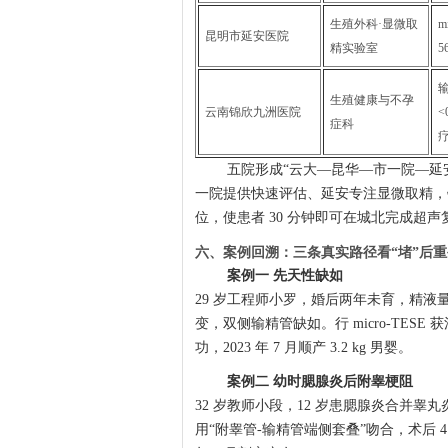
生殖外科·显微取
m
昆明市延安医院
精实验室
生殖健康与不孕
云南锦欣九洲医院
<
症科
五院形成“云大—昆华—市一院—延
一院提供快速评估、延安专注显微取精，
位，使患者 30 分钟即可在城北完成超
六、案例回溯：三条真实路径看“堵”后重
案例一 先天性缺如
29 岁工程师小罗，婚后两年未育，精液量仅 
变，双侧输精管缺如。行 micro-TESE
功，2023 年 7 月顺产 3.2 kg 男婴。
案例二 幼时腮腺炎后附睾梗阻
32 岁教师小段，12 岁患腮腺炎合并
用“附睾管-输精管端侧套叠”吻合，术后 4 个