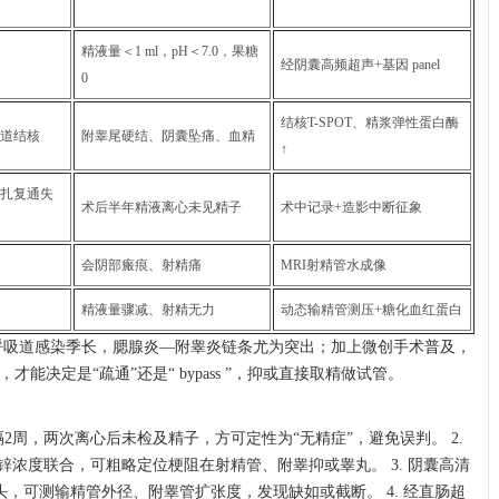
精液量＜1 ml，pH＜7.0，果糖
经阴囊高频超声+基因 panel
0
结核T-SPOT、精浆弹性蛋白酶
道结核
附睾尾硬结、阴囊坠痛、血精
↑
扎复通失
术后半年精液离心未见精子
术中记录+造影中断征象
会阴部瘢痕、射精痛
MRI射精管水成像
精液量骤减、射精无力
动态输精管测压+糖化血红蛋白
呼吸道感染季长，腮腺炎—附睾炎链条尤为突出；加上微创手术普及，
能决定是“疏通”还是“ bypass ”，抑或直接取精做试管。
隔2周，两次离心后未检及精子，方可定性为“无精症”，避免误判。 2.
锌浓度联合，可粗略定位梗阻在射精管、附睾抑或睾丸。 3. 阴囊高清
探头，可测输精管外径、附睾管扩张度，发现缺如或截断。 4. 经直肠超