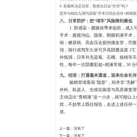
6. 若最终决定试管，取精当日会“扑空”吗？
昆华与锦欣九洲均采取“手术日同步冻存+鲜精
八、日常防护：把“堵车”风险降到最低
1. 防感染：腮腺炎季来临前，成人
手术：腹股沟疝、隐睾、鞘膜积液手术，主
病：糖尿病、高血压会损伤微血管，空腹血糖≥
强，骑行或驾车久坐可升高阴囊温度 2℃，
外线强，日常补充蓝莓、石榴、核桃等天然抗
性，每年一次阴囊彩超+精液常规，30 
九、结语：打通毫米通道，迎来生命长河
输精管堵塞虽“隐形”，却并非“无
外科、机器人、生殖实验室与高原康复理
主动迈出“查精液”这一小步，就可能让上
扰，不妨带上既往报告，走进上述任何一
道。
上一篇：没有了
下一篇：没有了