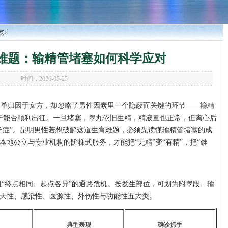
塞
>
难题：输精管堵塞如何科学应对
时间：2026-05-25
简单归因于女方，却忽略了男性因素里一个隐蔽而关键的环节——输精
子能否顺利出征。一旦堵塞，睾丸依旧生精，精液量也正常，但离心后
子症”。昆明男性若想破解这道生育难题，必须先读懂输精管堵塞的成
地公立与专业机构的阶梯式服务，才能把“无精”变“有精”，把“难
“终点相同、起点各异”的通路危机。按发生部位，可划为附睾段、输
天性、感染性、医源性、外伤性与功能性五大类。
典型表现
确诊抓手