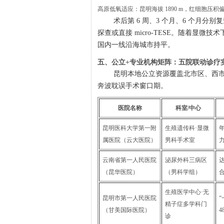
高原低氧适应：昆明海拔 1890 m，红细胞压积偏
术后第 6 周、3 个月、6 个月
探查或直接 micro-TESE。随着显微
国内一线沿海城市持平。
五、公立+专业机构矩阵：五院联动诊疗
昆明本地公立资源覆盖北市区、西市
奔波耽误手术窗口期。
医院名称
科室/中心
昆明医科大学第一附
生殖遗传科·显微
年
属医院（云大医院）
男科手术室
云南省第一人民医院
泌尿外科三病区
（昆华医院）
（男科学组）
合
生殖医学中心·无
昆明市第一人民医院
精子症多学科门
（甘美国际医院）
诊