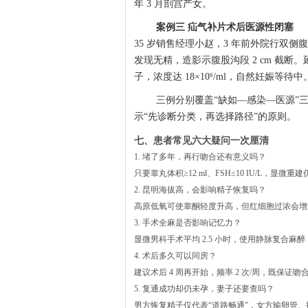
年 3 月剖宫产女。
案例三 疝气补片术后医源性闭塞
35 岁销售经理小赵，3 年前外院行双
发现无精，造影示腹股沟段 2 cm 截断
子，浓度达 18×10⁶/ml，自然妊娠等待中
三例分别覆盖“缺如—感染—医源”三大
示“先诊断分类，再选择路径”的原则。
七、患者常见六大疑问一次厘清
1. 堵了多年，再行吻合还有意义吗？
只要睾丸体积≥12 ml、FSH≤10 IU/L，
2. 昆明海拔高，会影响精子恢复吗？
高原低氧可使睾酮轻度升高，但红细胞过浓会增加黏
3. 手术全麻是否影响记忆力？
显微男科手术平均 2.5 小时，使用静脉复合麻
4. 术后多久可以同房？
建议术后 4 周再开始，频率 2 次/周，既保
5. 复通成功却仍未孕，妻子还要查吗？
男方恢复精子仅代表“道路畅通”，女方输卵管