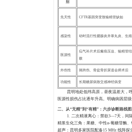
别
先天性
CFTR基因突变致输精管缺如
感染性
幼时流行性腮腺炎并睾丸炎、生殖
疝气补片术后瘢痕压迫、输精管结
医源性
败
外伤性
骑跨伤、骨盆骨折尿道会师术后
功能性
长期糖尿病致交感神经病变
昆明地处低纬高原，昼夜温差大，
医源性损伤占比逐年升高。明确病因层级，才
二、从“无精”到“有精”：六步诊断路线图
1. 二次精液离心：禁欲3—7天，间
精浆生化三角：果糖、中性α-葡糖苷酶、
超声：昆明多家医院配备15 MHz 线阵