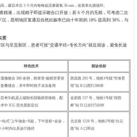
高，建议术后 3 个月内每晚低流量吸氧 30 min，改善睾丸微循环。
分别复查精液，出现精子即提示吻合口开放；若 6 个月仍无精，可考虑二次
技术下沉，昆明地区复通后自然妊娠率已由十年前的 18% 提高到 38%，与
实景
区与呈贡新区，患者可按“交通半径+专长方向”就近就诊，避免长途
特色技术
就诊坐标
显微吻合 300 余例，附睾管-输精管零张
西昌路 295 号，地铁3号线“市体育
力套叠缝合，术中即时精子冰冻备用
馆”站 B 口西行300米
达芬奇Xi机器人辅助长段输精管移植，配
金碧路 157 号，地铁1号线“得胜
术中 ICG 荧光显影定位
桥”站 D 口步行5分钟
“一站式”上午抽血+B超，下午造影+会诊，
北京路 1228 号，地铁2号线“白云
48 小时内出具诊疗路径
路”站 A 口即达