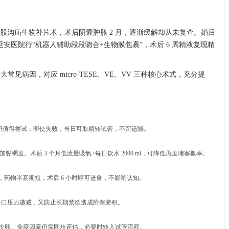
侧腹股沟疝生物补片术，术后阴囊肿胀 2 月，逐渐缓解却从未复查。婚后
。延安医院行“机器人辅助段段吻合+生物膜包裹”，术后 6 周精液复现精
。
常见病因，对应 micro-TESE、VE、VV 三种核心术式，充分提
显微重建仍值得尝试；即使失败，当日可取精转试管，不留遗憾。
稠度。术后 3 个月低流量吸氧+每日饮水 2000 ml，可降低再度堵塞概率。
醉，药物半衰期短，术后 6 小时即可进食，不影响认知。
证吻合口压力递减，又防止长期禁欲造成附睾淤积。
、排卵、免疫因素仍需同步评估，必要时转入试管流程。