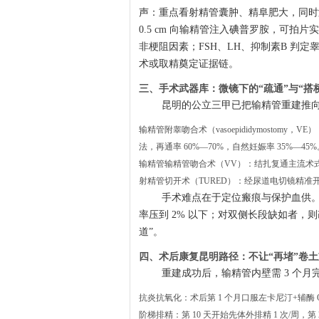
声：重点看射精管囊肿、精阜肥大，同时测精
0.5 cm 向输精管注入碘普罗胺，可拍片
非梗阻因素；FSH、LH、抑制素B 判定
术或取精奠定证据链。
三、手术武器库：微镜下的“疏通”与“搭
昆明的公立三甲已把输精管重建推向
输精管附睾吻合术（vasoepididymosto
法，再通率 60%—70%，自然妊娠率 35%—45%
输精管输精管吻合术（VV）：结扎复通主流术式
射精管切开术（TURED）：经尿道电切镜精准开窗
手术难点在于定位瘢痕与保护血供。昆
率压到 2% 以下；对双侧长段缺如者，则改行
道”。
四、术后康复昆明路径：不让“再堵”卷
重建成功后，输精管内壁需 3 个月
抗炎抗氧化：术后第 1 个月口服左卡尼汀+辅酶
阶梯排精：第 10 天开始先体外排精 1 次/周，第