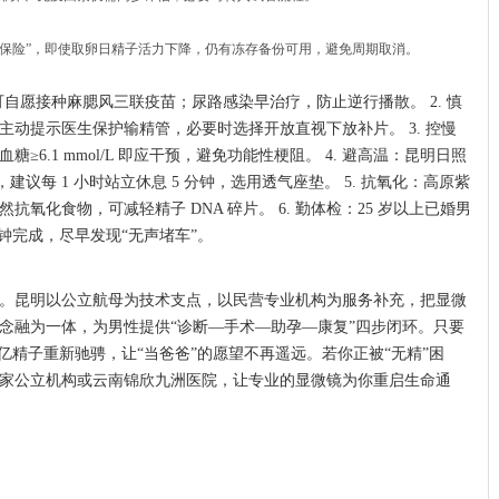
双保险”，即使取卵日精子活力下降，仍有冻存备份可用，避免周期取消。
可自愿接种麻腮风三联疫苗；尿路感染早治疗，防止逆行播散。 2. 慎
动提示医生保护输精管，必要时选择开放直视下放补片。 3. 控慢
6.1 mmol/L 即应干预，避免功能性梗阻。 4. 避高温：昆明日照
建议每 1 小时站立休息 5 分钟，选用透气座垫。 5. 抗氧化：高原紫
氧化食物，可减轻精子 DNA 碎片。 6. 勤体检：25 岁以上已婚男
分钟完成，尽早发现“无声堵车”。
解”。昆明以公立航母为技术支点，以民营专业机构为服务补充，把显微
念融为一体，为男性提供“诊断—手术—助孕—康复”四步闭环。只要
亿精子重新驰骋，让“当爸爸”的愿望不再遥远。若你正被“无精”困
家公立机构或云南锦欣九洲医院，让专业的显微镜为你重启生命通