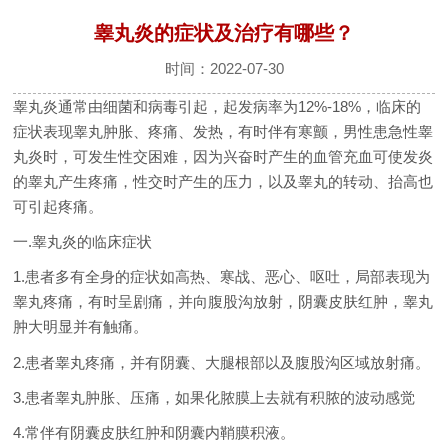
睾丸炎的症状及治疗有哪些？
时间：2022-07-30
睾丸炎通常由细菌和病毒引起，起发病率为12%-18%，临床的
症状表现睾丸肿胀、疼痛、发热，有时伴有寒颤，男性患急性睾
丸炎时，可发生性交困难，因为兴奋时产生的血管充血可使发炎
的睾丸产生疼痛，性交时产生的压力，以及睾丸的转动、抬高也
可引起疼痛。
一.睾丸炎的临床症状
1.患者多有全身的症状如高热、寒战、恶心、呕吐，局部表现为
睾丸疼痛，有时呈剧痛，并向腹股沟放射，阴囊皮肤红肿，睾丸
肿大明显并有触痛。
2.患者睾丸疼痛，并有阴囊、大腿根部以及腹股沟区域放射痛。
3.患者睾丸肿胀、压痛，如果化脓膜上去就有积脓的波动感觉
4.常伴有阴囊皮肤红肿和阴囊内鞘膜积液。