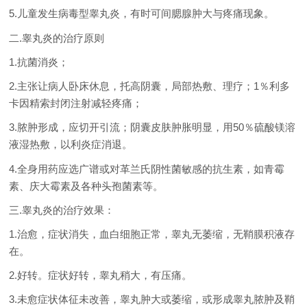
5.儿童发生病毒型睾丸炎，有时可间腮腺肿大与疼痛现象。
二.睾丸炎的治疗原则
1.抗菌消炎；
2.主张让病人卧床休息，托高阴囊，局部热敷、理疗；1％利多
卡因精索封闭注射减轻疼痛；
3.脓肿形成，应切开引流；阴囊皮肤肿胀明显，用50％硫酸镁溶
液湿热敷，以利炎症消退。
4.全身用药应选广谱或对革兰氏阴性菌敏感的抗生素，如青霉
素、庆大霉素及各种头孢菌素等。
三.睾丸炎的治疗效果：
1.治愈，症状消失，血白细胞正常，睾丸无萎缩，无鞘膜积液存
在。
2.好转。症状好转，睾丸稍大，有压痛。
3.未愈症状体征未改善，睾丸肿大或萎缩，或形成睾丸脓肿及鞘