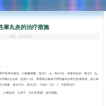
性睾丸炎的治疗措施
时间：2022-08-02
等。
用中医辨证施治。口服氟呱酸，每次0、2g，每日3次；或泰利必妥，每次0、2g，
日，分早晚2次点滴，连用3~5日。青霉素过敏者可用乳酸环沙星注射液静滴，成人每
肌注庆大霉素，每次8万u，每日2次，疗程3—5日。2、中医药治疗
硬，小便赤涩，大便干，舌红苔黄腻，脉弦滑数。