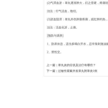
(2)气滞血淤：睾丸逐渐肿大，扪之坚硬，疼痛
治法：行气活血，散结。
(3)淤血阻滞：睾丸外伤肿胀疼痛，或红肿灼热
治法：活血化淤，止痛。
[预防与调养]
1、卧床休息，适当多喝白开水，忌辛辣刺激油
2、禁性交。
上一篇：
睾丸炎的症状及治疗有哪些？
下一篇：
过敏性紫癜并发睾丸附睾炎1例