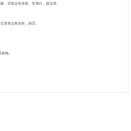
轻微，舌暗边有淤斑、苔薄白，脉弦滑。
，舌质青边有淤斑，脉涩。
腻食物。