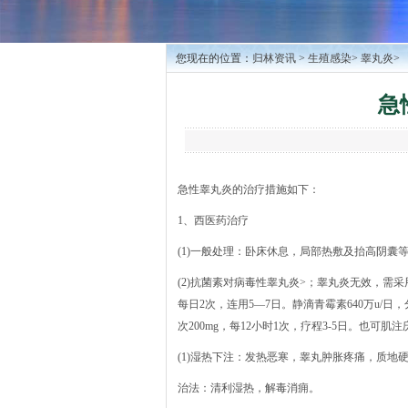
您现在的位置：
归林资讯
>
生殖感染
>
睾丸炎
>
急
急性睾丸炎的治疗措施如下：
1、西医药治疗
(1)一般处理：卧床休息，局部热敷及抬高阴囊
(2)抗菌素对病毒性睾丸炎>；睾丸炎无效，需采
每日2次，连用5—7日。静滴青霉素640万u/
次200mg，每12小时1次，疗程3-5日。也可
(1)湿热下注：发热恶寒，睾丸肿胀疼痛，质地
治法：清利湿热，解毒消痈。