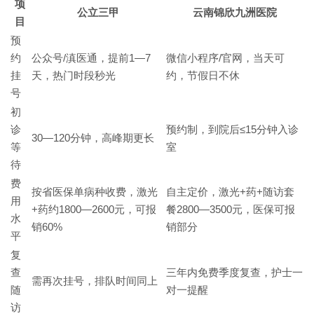
项
公立三甲
云南锦欣九洲医院
目
预
约
公众号/滇医通，提前1—7
微信小程序/官网，当天可
挂
天，热门时段秒光
约，节假日不休
号
初
诊
预约制，到院后≤15分钟入诊
30—120分钟，高峰期更长
等
室
待
费
按省医保单病种收费，激光
自主定价，激光+药+随访套
用
+药约1800—2600元，可报
餐2800—3500元，医保可报
水
销60%
销部分
平
复
查
三年内免费季度复查，护士一
需再次挂号，排队时间同上
随
对一提醒
访