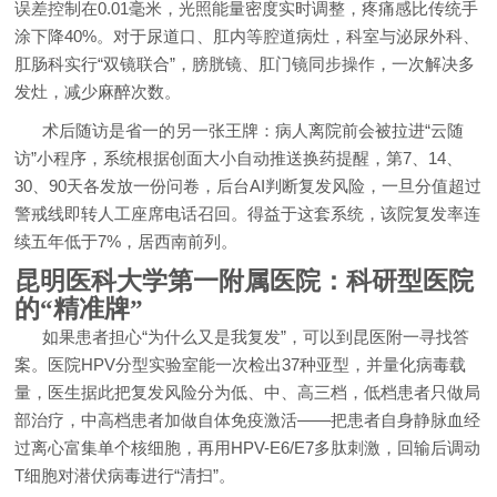
误差控制在0.01毫米，光照能量密度实时调整，疼痛感比传统手
涂下降40%。对于尿道口、肛内等腔道病灶，科室与泌尿外科、
肛肠科实行“双镜联合”，膀胱镜、肛门镜同步操作，一次解决多
发灶，减少麻醉次数。
术后随访是省一的另一张王牌：病人离院前会被拉进“云随
访”小程序，系统根据创面大小自动推送换药提醒，第7、14、
30、90天各发放一份问卷，后台AI判断复发风险，一旦分值超过
警戒线即转人工座席电话召回。得益于这套系统，该院复发率连
续五年低于7%，居西南前列。
昆明医科大学第一附属医院：科研型医院
的“精准牌”
如果患者担心“为什么又是我复发”，可以到昆医附一寻找答
案。医院HPV分型实验室能一次检出37种亚型，并量化病毒载
量，医生据此把复发风险分为低、中、高三档，低档患者只做局
部治疗，中高档患者加做自体免疫激活——把患者自身静脉血经
过离心富集单个核细胞，再用HPV-E6/E7多肽刺激，回输后调动
T细胞对潜伏病毒进行“清扫”。