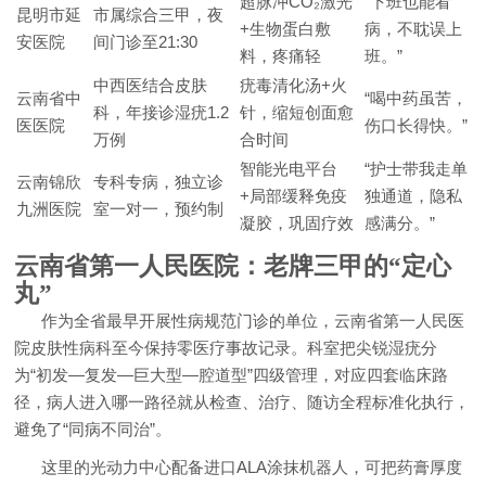
超脉冲CO₂激光
“下班也能看
昆明市延
市属综合三甲，夜
+生物蛋白敷
病，不耽误上
安医院
间门诊至21:30
料，疼痛轻
班。”
中西医结合皮肤
疣毒清化汤+火
云南省中
“喝中药虽苦，
科，年接诊湿疣1.2
针，缩短创面愈
医医院
伤口长得快。”
万例
合时间
智能光电平台
“护士带我走单
云南锦欣
专科专病，独立诊
+局部缓释免疫
独通道，隐私
九洲医院
室一对一，预约制
凝胶，巩固疗效
感满分。”
云南省第一人民医院：老牌三甲的“定心
丸”
作为全省最早开展性病规范门诊的单位，云南省第一人民医
院皮肤性病科至今保持零医疗事故记录。科室把尖锐湿疣分
为“初发—复发—巨大型—腔道型”四级管理，对应四套临床路
径，病人进入哪一路径就从检查、治疗、随访全程标准化执行，
避免了“同病不同治”。
这里的光动力中心配备进口ALA涂抹机器人，可把药膏厚度