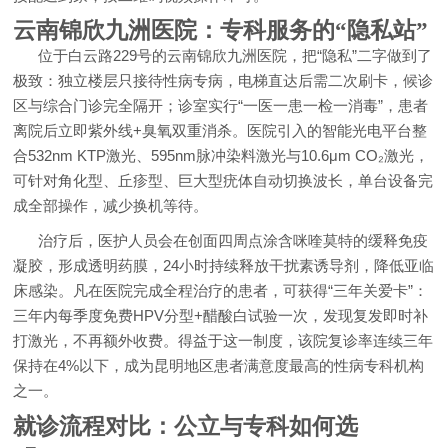
云南锦欣九洲医院：专科服务的“隐私站”
位于白云路229号的云南锦欣九洲医院，把“隐私”二字做到了
极致：独立楼层只接待性病专病，电梯直达后需二次刷卡，候诊
区与综合门诊完全隔开；诊室实行“一医一患一检一消毒”，患者
离院后立即紫外线+臭氧双重消杀。医院引入的智能光电平台整
合532nm KTP激光、595nm脉冲染料激光与10.6μm CO₂激光，
可针对角化型、丘疹型、巨大型疣体自动切换波长，单台设备完
成全部操作，减少换机等待。
治疗后，医护人员会在创面四周点涂含咪喹莫特的缓释免疫
凝胶，形成透明药膜，24小时持续释放干扰素诱导剂，降低亚临
床感染。凡在医院完成全程治疗的患者，可获得“三年关爱卡”：
三年内每季度免费HPV分型+醋酸白试验一次，发现复发即时补
打激光，不再额外收费。得益于这一制度，该院复诊率连续三年
保持在4%以下，成为昆明地区患者满意度最高的性病专科机构
之一。
就诊流程对比：公立与专科如何选