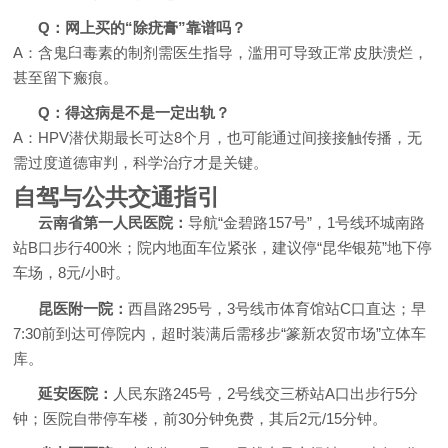
Q：网上买的“除疣膏”靠谱吗？
A：含鬼臼毒素的制剂需医生指导，滥用可导致正常皮肤溃烂，
甚至留下瘢痕。
Q：得这病是不是一定出轨？
A：HPV潜伏期最长可达8个月，也可能通过间接接触传播，无
需过度道德审判，科学治疗才是关键。
自驾与公共交通指引
云南省第一人民医院：
导航“金碧路157号”，1号线环城南路
站B口步行400米；院内地面车位紧张，建议停“昆华银苑”地下停
车场，8元/小时。
昆医附一院：
西昌路295号，3号线市体育馆站C口直达；早
7:30前到达可停院内，超时装满后需移步“篆新农贸市场”立体车
库。
延安医院：
人民东路245号，2号线交三桥站A口出步行5分
钟；医院自带停车楼，前30分钟免费，其后2元/15分钟。