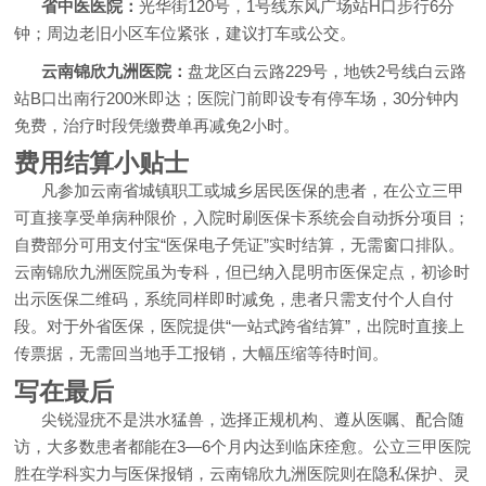
省中医医院：
光华街120号，1号线东风广场站H口步行6分
钟；周边老旧小区车位紧张，建议打车或公交。
云南锦欣九洲医院：
盘龙区白云路229号，地铁2号线白云路
站B口出南行200米即达；医院门前即设专有停车场，30分钟内
免费，治疗时段凭缴费单再减免2小时。
费用结算小贴士
凡参加云南省城镇职工或城乡居民医保的患者，在公立三甲
可直接享受单病种限价，入院时刷医保卡系统会自动拆分项目；
自费部分可用支付宝“医保电子凭证”实时结算，无需窗口排队。
云南锦欣九洲医院虽为专科，但已纳入昆明市医保定点，初诊时
出示医保二维码，系统同样即时减免，患者只需支付个人自付
段。对于外省医保，医院提供“一站式跨省结算”，出院时直接上
传票据，无需回当地手工报销，大幅压缩等待时间。
写在最后
尖锐湿疣不是洪水猛兽，选择正规机构、遵从医嘱、配合随
访，大多数患者都能在3—6个月内达到临床痊愈。公立三甲医院
胜在学科实力与医保报销，云南锦欣九洲医院则在隐私保护、灵