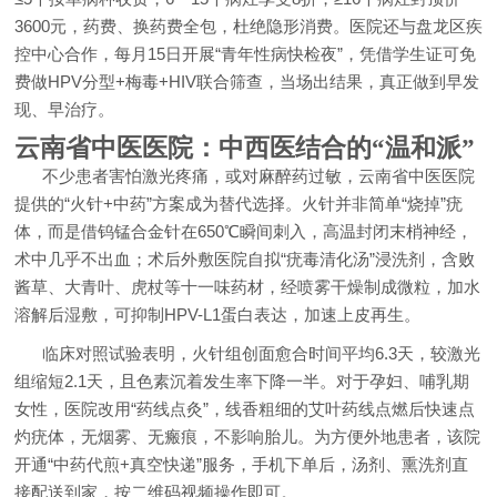
3600元，药费、换药费全包，杜绝隐形消费。医院还与盘龙区疾
控中心合作，每月15日开展“青年性病快检夜”，凭借学生证可免
费做HPV分型+梅毒+HIV联合筛查，当场出结果，真正做到早发
现、早治疗。
云南省中医医院：中西医结合的“温和派”
不少患者害怕激光疼痛，或对麻醉药过敏，云南省中医医院
提供的“火针+中药”方案成为替代选择。火针并非简单“烧掉”疣
体，而是借钨锰合金针在650℃瞬间刺入，高温封闭末梢神经，
术中几乎不出血；术后外敷医院自拟“疣毒清化汤”浸洗剂，含败
酱草、大青叶、虎杖等十一味药材，经喷雾干燥制成微粒，加水
溶解后湿敷，可抑制HPV-L1蛋白表达，加速上皮再生。
临床对照试验表明，火针组创面愈合时间平均6.3天，较激光
组缩短2.1天，且色素沉着发生率下降一半。对于孕妇、哺乳期
女性，医院改用“药线点灸”，线香粗细的艾叶药线点燃后快速点
灼疣体，无烟雾、无瘢痕，不影响胎儿。为方便外地患者，该院
开通“中药代煎+真空快递”服务，手机下单后，汤剂、熏洗剂直
接配送到家，按二维码视频操作即可。