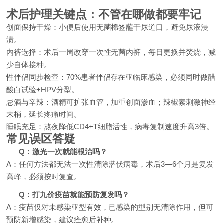
术后护理关键点：不管在哪做都要牢记
创面保持干燥：小便后使用无菌棉签蘸干尿道口，避免尿液浸
渍。
内裤选择：术后一周改穿一次性无菌内裤，每日更换并焚烧，减
少自体接种。
性伴侣同步检查：70%患者伴侣存在亚临床感染，必须同时做醋
酸白试验+HPV分型。
忌酒与辛辣：酒精可扩张血管，加重创面渗血；辣椒素刺激神经
末梢，延长疼痛时间。
睡眠充足：熬夜降低CD4+T细胞活性，病毒复制速度升高3倍。
常见误区答疑
Q：激光一次就能根治吗？
A：任何方法都无法一次性清除潜伏病毒，术后3—6个月是复发
高峰，必须按时复查。
Q：打九价疫苗就能预防复发吗？
A：疫苗仅对未感染亚型有效，已感染的型别无清除作用，但可
预防新增感染，建议痊愈后补种。