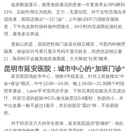
临床数据显示，接受免疫激活的患者一年复发率从28%降到
11%，且副作用仅为低热、乏力，无需住院。对于女性宫颈合并
湿疣者，医院还推出“一日门诊”：上午做LEEP刀清除宫颈病
变，下午在皮肤性病科做外阴激光，24小时内完成两处病灶处
理，避免多次奔波。
更贴心的是，该院把性病门诊设在独立楼层，与普内科物理
隔离，候诊区叫号屏只显示号码不显示姓名，药房也设独立窗
口，取药时不会被其他患者围观，大大降低“社死”概率。
昆明市延安医院：城市中心的“加班门诊”
延安医院地处市中心，地铁3号线直达，针对上班族推出“午
诊+夜诊”模式，中午12:00—14:30、晚上18:00—21:30两个时段
照常接诊， Laser手术室同步开放，下班后来院也能当天完成治
疗。科室引进的超脉冲CO₂激光脉宽仅0.8毫秒，热损伤小，术
中出血量一般不超过1毫升，术后创面呈“霜白”样，不容易留
疤。
对于经济压力大的学生群体，延安医院提供“阶梯价”：病灶
≤5个按单病种收费，6—15个病灶享受8折，≥16个病灶封顶价