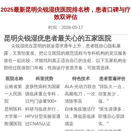
2025最新昆明尖锐湿疣医院排名榜，患者口碑与疗
效双评估
时间：2026-05-17
昆明尖锐湿疣患者最关心的五家医院
尖锐湿疣在昆明的就诊需求逐年上升，患者既担心隐私暴
露，又害怕复发。把公立医院的规范流程与专科机构的灵活服务
放在一起比较，才能找到真正适合自己的去处。以下五家机构全
部经过医保部门年检，性病诊疗资质齐备，可按需选择。
医院名称
科室优势
特色技术
患者普遍评价
云南省第
皮肤性病科为国家
ALA-光动力联合
“排队久一点，
一人民医
级临床重点专科，
高频电刀，一次
但复发少，
院
日均门诊量900+
清除率高
值。”
昆明医科
科研与临床并行，
自体免疫激活疗
“医生讲课多，
大学第一
HPV分型实验室通
法，降低亚临床
听懂后心里踏
附属医院
过CNAS认证
感染
实。”