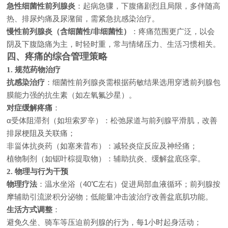
急性细菌性前列腺炎
：起病急骤，下腹痛剧烈且局限，多伴随高
热、排尿灼痛及尿潴留，需紧急抗感染治疗。
慢性前列腺炎（含细菌性/非细菌性）
：疼痛范围更广泛，以会
阴及下腹隐痛为主，时轻时重，常与情绪压力、生活习惯相关。
四、疼痛的综合管理策略
1. 规范药物治疗
抗感染治疗
：细菌性前列腺炎需根据药敏结果选用穿透前列腺包
膜能力强的抗生素（如左氧氟沙星）。
对症缓解疼痛
：
α受体阻滞剂（如坦索罗辛）：松弛尿道与前列腺平滑肌，改善
排尿梗阻及关联痛；
非甾体抗炎药（如塞来昔布）：减轻炎症反应及神经痛；
植物制剂（如锯叶棕提取物）：辅助抗炎、缓解盆底痉挛。
2. 物理与行为干预
物理疗法
：温水坐浴（40℃左右）促进局部血液循环；前列腺按
摩辅助引流淤积分泌物；低能量冲击波治疗改善盆底肌功能。
生活方式调整
：
避免久坐、骑车等压迫前列腺的行为，每1小时起身活动；