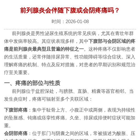
前列腺炎会伴随下腹或会阴疼痛吗？
时间：2026-01-08
前列腺炎是男性泌尿生殖系统的常见疾病，尤其在青壮年群
体中发病率较高。其症状表现多样，其中
下腹部与会阴区域的疼
痛是前列腺炎最典型且普遍的特征之一
。这种疼痛不仅影响患者
的生活质量，还常伴随排尿异常、性功能障碍等综合症状。深入
理解疼痛的机制、特点及应对措施，对患者的早期识别和规范治
疗至关重要。
一、疼痛的部位与性质
前列腺位于盆腔深处，与膀胱、直肠、精囊等器官相邻。当
发生炎症时，疼痛可辐射至多个关联区域：
下腹部疼痛
：集中于耻骨上方、小腹正中或两侧，表现为持续性
的坠胀感、钝痛或痉挛性疼痛。久坐、排尿或排便时症状可能加
重。
会阴部疼痛
：位于肛门与阴囊之间的区域，常被描述为酸胀、压