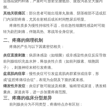
迫感或烧灼样痛，严重时可放射至腰骶部、腹股沟甚至大腿内
侧。
其他关联痛区
：部分患者可能出现睾丸胀痛、阴茎根部不适或肛
门内深部疼痛，尤其在射精后或长时间憋尿后明显。
疼痛性质多为慢性持续性不适，但在急性细菌性感染时可能
转为剧烈刺痛，伴随高热、寒战等全身症状。
二、疼痛的病理机制
疼痛的产生与以下因素密切相关：
炎症直接刺激
：病原体感染（如细菌）或非感染性炎症反应导致
前列腺组织充血水肿，释放炎性介质（如前列腺素、细胞因
子），刺激神经末梢引发疼痛。
盆底肌肉痉挛
：慢性炎症可引发盆底肌肉群紧张或痉挛，形
成“盆腔疼痛综合征”，表现为会阴及下腹的紧束感。
继发性并发症
：炎症扩散可能波及精囊、输精管或尿道，诱发精
囊炎、尿道炎等，进一步加重疼痛范围。
三、疼痛的临床分型差异
前列腺炎分为不同类型，疼痛特点亦有区别：