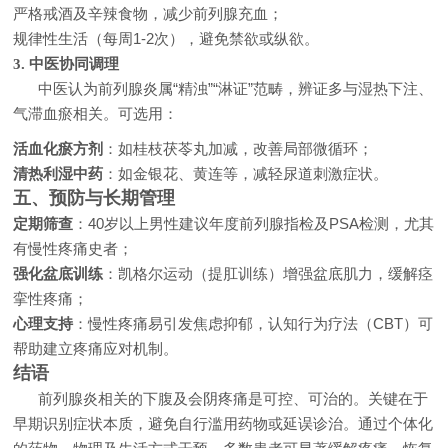
严格戒酒及辛辣食物，减少前列腺充血；
规律性生活（每周1-2次），避免禁欲或纵欲。
3. 中医协同调理
中医认为前列腺炎属“精浊”“淋证”范畴，辨证多与湿热下注、
气滞血瘀相关。可选用：
活血化瘀方剂
：如桂枝茯苓丸加减，改善局部微循环；
清热利湿中药
：如金银花、黄连等，减轻尿道刺激症状。
五、预防与长期管理
定期筛查
：40岁以上男性建议年度前列腺指检及PSA检测，尤其
有慢性疼痛史者；
强化盆底训练
：凯格尔运动（提肛训练）增强盆底肌力，缓解痉
挛性疼痛；
心理支持
：慢性疼痛易引发焦虑抑郁，认知行为疗法（CBT）可
帮助建立疼痛应对机制。
结语
前列腺炎相关的下腹及会阴疼痛是可控、可治的。关键在于
早期识别症状本质，避免自行滥用药物或延误诊治。通过个体化