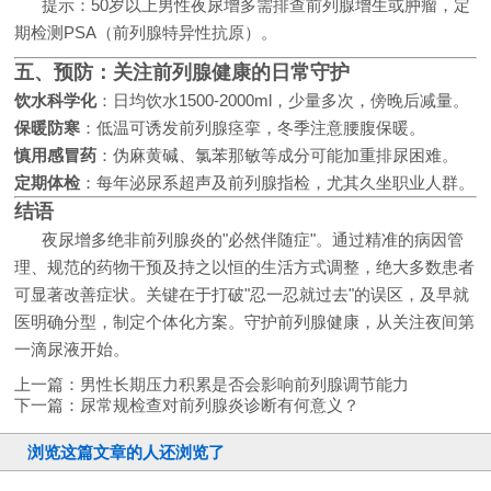
提示：50岁以上男性夜尿增多需排查前列腺增生或肿瘤，定
期检测PSA（前列腺特异性抗原）。
五、预防：关注前列腺健康的日常守护
饮水科学化
：日均饮水1500-2000ml，少量多次，傍晚后减量。
保暖防寒
：低温可诱发前列腺痉挛，冬季注意腰腹保暖。
慎用感冒药
：伪麻黄碱、氯苯那敏等成分可能加重排尿困难。
定期体检
：每年泌尿系超声及前列腺指检，尤其久坐职业人群。
结语
夜尿增多绝非前列腺炎的"必然伴随症"。通过精准的病因管
理、规范的药物干预及持之以恒的生活方式调整，绝大多数患者
可显著改善症状。关键在于打破"忍一忍就过去"的误区，及早就
医明确分型，制定个体化方案。守护前列腺健康，从关注夜间第
一滴尿液开始。
上一篇：
男性长期压力积累是否会影响前列腺调节能力
下一篇：
尿常规检查对前列腺炎诊断有何意义？
浏览这篇文章的人还浏览了