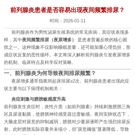
前列腺炎患者是否容易出现夜间频繁排尿？
时间：2026-01-11
前列腺炎作为男性泌尿生殖系统的常见疾病，其症状表现多
样，其中
夜间频繁排尿（夜尿增多）
是患者普遍反映的核心困
扰之一。这种现象不仅影响睡眠质量，还可能加重心理负担，形
成症状反复的恶性循环。本文将深入解析前列腺炎引发夜尿增多
的机制、临床特点及科学应对策略。
一、前列腺炎为何导致夜间排尿频繁？
夜尿增多通常指夜间起床排尿≥2次。前列腺炎患者出现此症
状主要与以下病理机制相关：
炎症刺激与膀胱敏感度升高
前列腺发生炎症时，炎性介质（如前列腺素）持续刺激膀胱三角
区及尿道黏膜，使膀胱神经感受器过度敏感。夜间安静状态下，
大脑皮层对尿意的抑制减弱，膀胱对少量尿液即产生强烈排尿反
射。此时膀胱实际容量并未缩小，但"尿意阈值"显著降低，导致