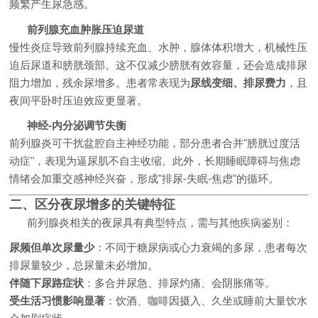
频繁产生尿急感。
前列腺充血肿胀压迫尿道
慢性炎症导致前列腺持续充血、水肿，腺体体积增大，机械性压
迫后尿道和膀胱颈部。这不仅减少膀胱有效容量，还会造成排尿
阻力增加，残余尿增多。患者常表现为
尿线变细、排尿费力
，且
夜间平卧时压迫效应更显著。
神经-内分泌调节失衡
前列腺炎可干扰盆腔自主神经功能，部分患者合并"膀胱过度活
动症"，表现为逼尿肌不自主收缩。此外，长期睡眠障碍与焦虑
情绪会加重交感神经兴奋，形成"排尿-失眠-焦虑"的循环。
二、区分夜尿增多的关键特征
前列腺炎相关的夜尿具有典型特点，需与其他疾病鉴别：
尿频但单次尿量少
：不同于糖尿病或心力衰竭的多尿，患者每次
排尿量较少，总尿量未必增加。
伴随下尿路症状
：多合并尿急、排尿灼痛、会阴胀痛等。
受生活习惯影响显著
：饮酒、咖啡因摄入、久坐或睡前大量饮水