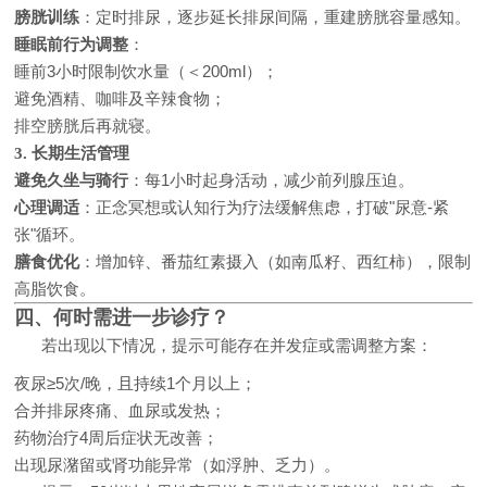
膀胱训练
：定时排尿，逐步延长排尿间隔，重建膀胱容量感知。
睡眠前行为调整
：
睡前3小时限制饮水量（＜200ml）；
避免酒精、咖啡及辛辣食物；
排空膀胱后再就寝。
3. 长期生活管理
避免久坐与骑行
：每1小时起身活动，减少前列腺压迫。
心理调适
：正念冥想或认知行为疗法缓解焦虑，打破"尿意-紧
张"循环。
膳食优化
：增加锌、番茄红素摄入（如南瓜籽、西红柿），限制
高脂饮食。
四、何时需进一步诊疗？
若出现以下情况，提示可能存在并发症或需调整方案：
夜尿≥5次/晚，且持续1个月以上；
合并排尿疼痛、血尿或发热；
药物治疗4周后症状无改善；
出现尿潴留或肾功能异常（如浮肿、乏力）。