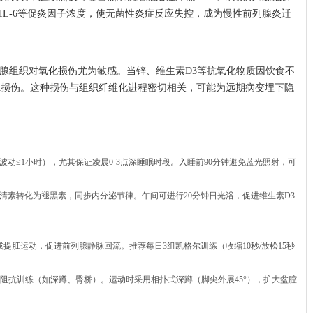
IL-6等促炎因子浓度，使无菌性炎症反应失控，成为慢性前列腺炎迁
腺组织对氧化损伤尤为敏感。当锌、维生素D3等抗氧化物质因饮食不
A损伤。这种损伤与组织纤维化进程密切相关，可能为远期病变埋下隐
动≤1小时），尤其保证凌晨0-3点深睡眠时段。入睡前90分钟避免蓝光照射，可
血清素转化为褪黑素，同步内分泌节律。午间可进行20分钟日光浴，促进维生素D3
或提肛运动，促进前列腺静脉回流。推荐每日3组凯格尔训练（收缩10秒/放松15秒
搭配阻抗训练（如深蹲、臀桥）。运动时采用相扑式深蹲（脚尖外展45°），扩大盆腔