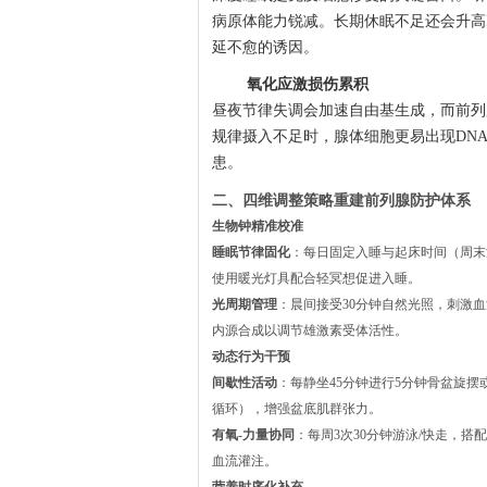
病原体能力锐减。长期休眠不足还会升高
延不愈的诱因。
氧化应激损伤累积
昼夜节律失调会加速自由基生成，而前列
规律摄入不足时，腺体细胞更易出现DN
患。
二、四维调整策略重建前列腺防护体系
生物钟精准校准
睡眠节律固化
：每日固定入睡与起床时间（周末波
使用暖光灯具配合轻冥想促进入睡。
光周期管理
：晨间接受30分钟自然光照，刺激
内源合成以调节雄激素受体活性。
动态行为干预
间歇性活动
：每静坐45分钟进行5分钟骨盆旋摆
循环），增强盆底肌群张力。
有氧-力量协同
：每周3次30分钟游泳/快走，
血流灌注。
营养时序化补充