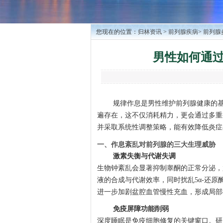
您现在的位置：
归林资讯
>
前列腺疾病
>
前列腺
男性如何通
规律作息是男性维护前列腺健康的
遍存在，这不仅消耗精力，更会通过多重
并采取系统性调整策略，能有效降低炎症
一、作息紊乱对前列腺的三大生理威胁
激素失衡与代谢失调
生物钟紊乱会显著抑制睾酮的正常分泌，
液的合成与代谢效率，同时扰乱5α-还
进一步加剧盆腔血管慢性充血，形成局部
免疫屏障功能削弱
深度睡眠是免疫细胞修复的关键窗口。研