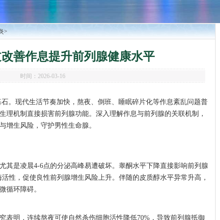
炎
>
过改善作息提升前列腺健康水平
时间：2026-03-16
基石。现代生活节奏加快，熬夜、倒班、睡眠碎片化等作息紊乱问题普
生理机制直接损害前列腺功能。深入理解作息与前列腺的关联机制，
与增生风险，守护男性生命腺。
尤其是凌晨4-6点的分泌高峰易遭破坏。睾酮水平下降直接影响前列腺
原酶活性，促使良性前列腺增生风险上升。伴随的皮质醇水平异常升高，
微循环障碍。
究表明，连续熬夜可使自然杀伤细胞活性降低70%，导致前列腺抵御