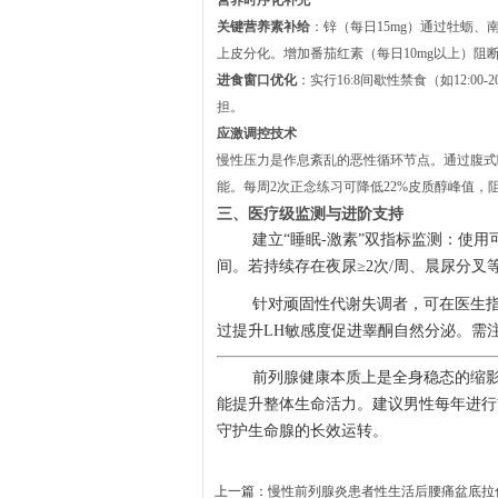
关键营养素补给
：锌（每日15mg）通过牡蛎、南
上皮分化。增加番茄红素（每日10mg以上）阻
进食窗口优化
：实行16:8间歇性禁食（如12:
担。
应激调控技术
慢性压力是作息紊乱的恶性循环节点。通过腹式呼
能。每周2次正念练习可降低22%皮质醇峰值，
三、医疗级监测与进阶支持
建立“睡眠-激素”双指标监测：使用可
间。若持续存在夜尿≥2次/周、晨尿分叉
针对顽固性代谢失调者，可在医生指
过提升LH敏感度促进睾酮自然分泌。需
前列腺健康本质上是全身稳态的缩
能提升整体生命活力。建议男性每年进行
守护生命腺的长效运转。
上一篇：
慢性前列腺炎患者性生活后腰痛盆底拉