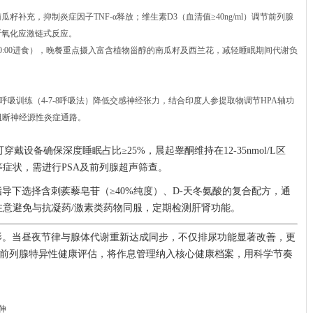
瓜籽补充，抑制炎症因子TNF-α释放；维生素D3（血清值≥40ng/ml）调节前列腺
断氧化应激链式反应。
00-20:00进食），晚餐重点摄入富含植物甾醇的南瓜籽及西兰花，减轻睡眠期间代谢负
吸训练（4-7-8呼吸法）降低交感神经张力，结合印度人参提取物调节HPA轴功
阻断神经源性炎症通路。
穿戴设备确保深度睡眠占比≥25%，晨起睾酮维持在12-35nmol/L区
等症状，需进行PSA及前列腺超声筛查。
导下选择含刺蒺藜皂苷（≥40%纯度）、D-天冬氨酸的复合配方，通
注意避免与抗凝药/激素类药物同服，定期检测肝肾功能。
影。当昼夜节律与腺体代谢重新达成同步，不仅排尿功能显著改善，更
前列腺特异性健康评估，将作息管理纳入核心健康档案，用科学节奏
伸