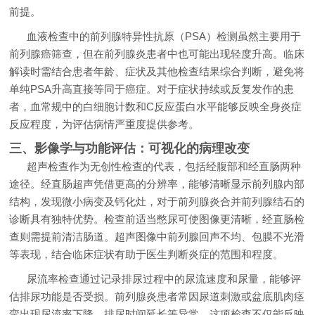
前提。
血液检查中的前列腺特异性抗原（PSA）检测虽然主要用于
前列腺癌筛查，但在前列腺炎患者中也可能出现轻度升高。临床
解读时需结合患者年龄、症状及其他检查结果综合判断，避免将
单纯PSA升高直接等同于癌症。对于症状持续或反复发作的患
者，血常规中的白细胞计数和C反应蛋白水平能够反映全身炎症
反应程度，为评估病情严重度提供参考。
三、影像学与功能评估：可视化的病理改变
超声检查作为无创性检查的代表，包括经腹部和经直肠两种
途径。经直肠超声凭借更高的分辨率，能够清晰显示前列腺内部
结构，发现微小病变及钙化灶，对于前列腺炎合并前列腺结石的
诊断具有独特优势。检查前适当憋尿可使图像更清晰，经直肠检
查则需提前清洁肠道。超声图像中前列腺回声不均、包膜不光滑
等表现，结合临床症状有助于医生判断炎症的范围和程度。
尿流率检查通过记录排尿过程中的尿流速度和尿量，能够评
估排尿功能是否受损。前列腺炎患者常因尿道刺激或盆底肌肉痉
挛出现尿流率下降、排尿时间延长等异常，这项检查不仅能反映