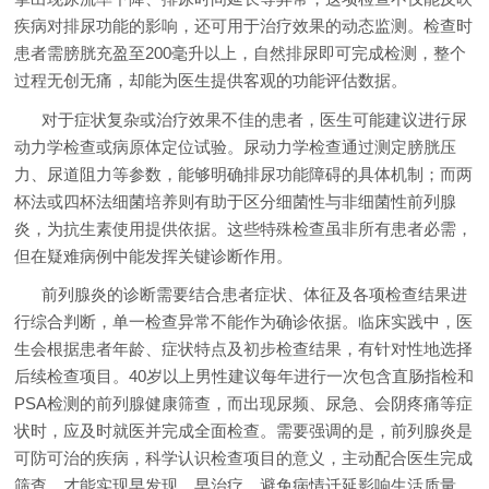
疾病对排尿功能的影响，还可用于治疗效果的动态监测。检查时
患者需膀胱充盈至200毫升以上，自然排尿即可完成检测，整个
过程无创无痛，却能为医生提供客观的功能评估数据。
对于症状复杂或治疗效果不佳的患者，医生可能建议进行尿
动力学检查或病原体定位试验。尿动力学检查通过测定膀胱压
力、尿道阻力等参数，能够明确排尿功能障碍的具体机制；而两
杯法或四杯法细菌培养则有助于区分细菌性与非细菌性前列腺
炎，为抗生素使用提供依据。这些特殊检查虽非所有患者必需，
但在疑难病例中能发挥关键诊断作用。
前列腺炎的诊断需要结合患者症状、体征及各项检查结果进
行综合判断，单一检查异常不能作为确诊依据。临床实践中，医
生会根据患者年龄、症状特点及初步检查结果，有针对性地选择
后续检查项目。40岁以上男性建议每年进行一次包含直肠指检和
PSA检测的前列腺健康筛查，而出现尿频、尿急、会阴疼痛等症
状时，应及时就医并完成全面检查。需要强调的是，前列腺炎是
可防可治的疾病，科学认识检查项目的意义，主动配合医生完成
筛查，才能实现早发现、早治疗，避免病情迁延影响生活质量。