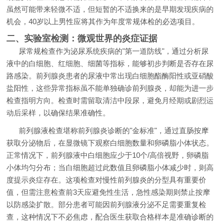
虽然可能带来轻微不适，但短暂的不适换来的是早期发现疾病的
机会，40岁以上男性应将其作为年度常规体检的必选项目。
二、实验室检测：微观世界的炎症证据
尿常规检查作为泌尿系统疾病的"第一道防线"，通过分析尿
液中的白细胞、红细胞、细菌等指标，能够初步判断是否存在尿
路感染。前列腺炎患者的尿液中常出现白细胞酯酶阳性或亚硝酸
盐阳性，这些异常指标虽不能单独确诊前列腺炎，却能为进一步
检查指明方向。检查时需留取清洁中段尿，避免月经期或剧烈运
动后采样，以确保结果准确性。
前列腺液检查堪称前列腺炎诊断的"金标准"，通过直肠按摩
获取分泌物后，在显微镜下观察白细胞数量和卵磷脂小体状态。
正常情况下，前列腺液中白细胞应少于10个/高倍视野，卵磷脂
小体均匀分布；当白细胞超过此数值且卵磷脂小体减少时，则高
度提示炎症存在。这项检查对慢性前列腺炎的分型具有重要价
值，但需注意检查前3天应避免性生活，急性感染期则禁止按摩
以防感染扩散。部分患者可能因前列腺液分泌不足需要重复检
查，这种情况下不必焦虑，配合医生获取合格样本是准确诊断的